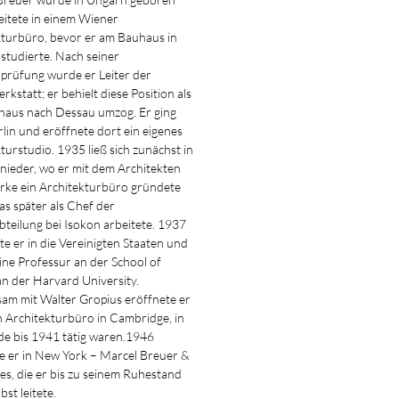
eitete in einem Wiener
kturbüro, bevor er am Bauhaus in
studierte. Nach seiner
nprüfung wurde er Leiter der
kstatt; er behielt diese Position als
haus nach Dessau umzog. Er ging
lin und eröffnete dort ein eigenes
turstudio. 1935 ließ sich zunächst in
nieder, wo er mit dem Architekten
orke ein Architekturbüro gründete
s später als Chef der
teilung bei Isokon arbeitete. 1937
te er in die Vereinigten Staaten und
eine Professur an der School of
n der Harvard University.
am mit Walter Gropius eröffnete er
n Architekturbüro in Cambridge, in
de bis 1941 tätig waren.1946
e er in New York – Marcel Breuer &
es, die er bis zu seinem Ruhestand
bst leitete.