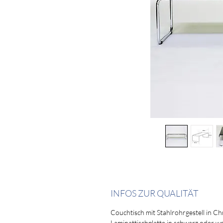
INFOS ZUR QUALITÄT
Couchtisch mit Stahlrohrgestell in C
Laminattischplatte in schwarz oder we