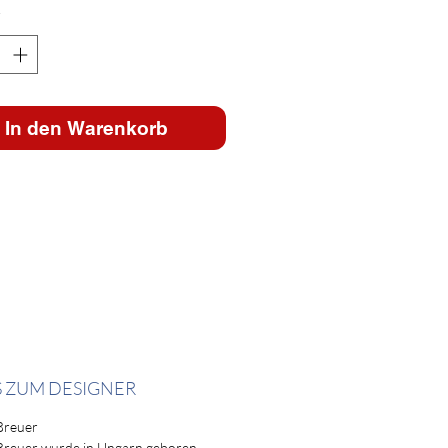
*
In den Warenkorb
S ZUM DESIGNER
Breuer
Breuer wurde in Ungarn geboren