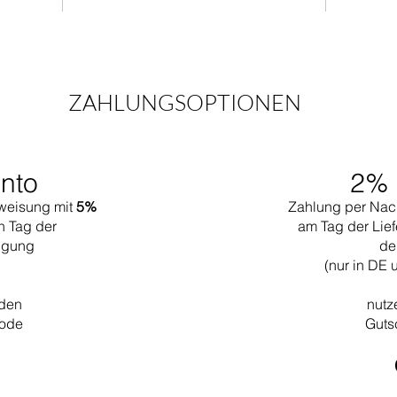
ZAHLUNGSOPTIONEN
nto
2% 
weisung mit
5%
Zahlung per Nac
n Tag der
am Tag der Lief
tigung
de
(nur in DE 
 den
nutz
code
Guts