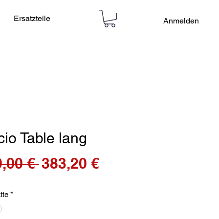
Ersatzteile
Anmelden
cio Table lang
Standardpreis
Sale-
,00 € 
383,20 €
Preis
tte
*