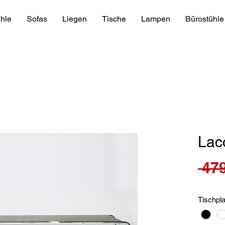
hle
Sofas
Liegen
Tische
Lampen
Bürostühle
Lac
 479
Tischpla