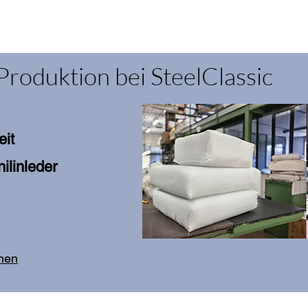
Produktion bei SteelClassic
eit
ilinleder
onen