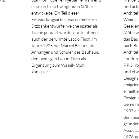
er seine freischwingenden Stühle
und arb
entwickelte. Ein Teil dieser
Archite
Entwicklungsarbeit waren mehrere
Weimar 
Sitzbankentwürfe, welche später als
Geselle
Tische genutzt wurden, unter ihnen
Möbelwer
auch der berühmte Laccio Tisch. Im
das Bau
Jahre 1925 hat Marcel Breuer, als
nach Ber
Anhänger und Schüler des Bauhaus,
Architek
den niedrigen Laccio Tisch als
London 
Ergänzung zum Wassily Stuhl
F.R.S. Y
konzipiert.
und etwa
Designab
emigrier
erhielt 
Design a
Gemeins
1937 ei
dem bei
gründet
Associat
1976 sel