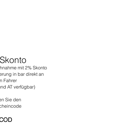
Skonto
hnahme mit 2% Skonto
erung in bar direkt an
n Fahrer
und AT verfügbar)
en Sie den
cheincode
COD​