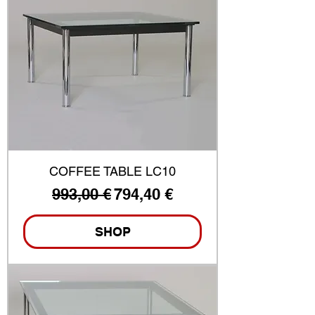
COFFEE TABLE LC10
Standardpreis
Sale-Preis
993,00 €
794,40 €
SHOP