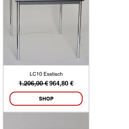
LC10 Esstisch
Standardpreis
Sale-Preis
1.206,00 €
964,80 €
SHOP