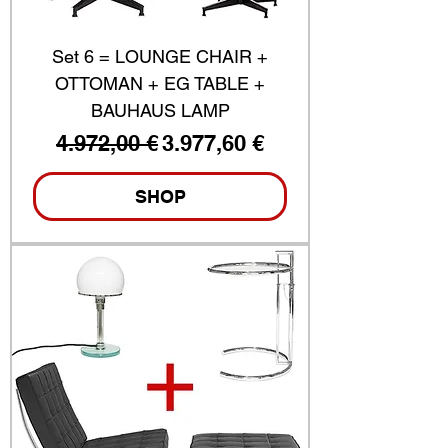
Set 6 = LOUNGE CHAIR +
OTTOMAN + EG TABLE +
BAUHAUS LAMP
Standardpreis
Sale-Preis
4.972,00 €
3.977,60 €
SHOP