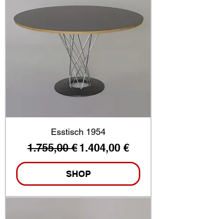
Esstisch 1954
Standardpreis
Sale-Preis
1.755,00 €
1.404,00 €
SHOP