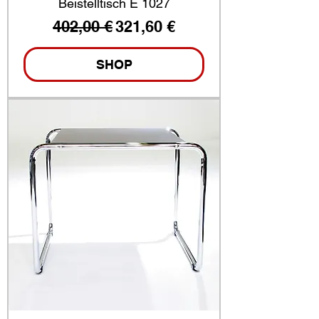
Beistelltisch E 1027
Standardpreis
Sale-Preis
402,00 €
321,60 €
SHOP