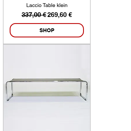
Laccio Table klein
Standardpreis
Sale-Preis
337,00 €
269,60 €
SHOP