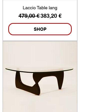
Laccio Table lang
Standardpreis
Sale-Preis
479,00 €
383,20 €
SHOP