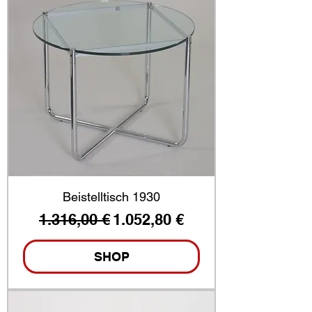
Beistelltisch 1930
Standardpreis
Sale-Preis
1.316,00 €
1.052,80 €
SHOP