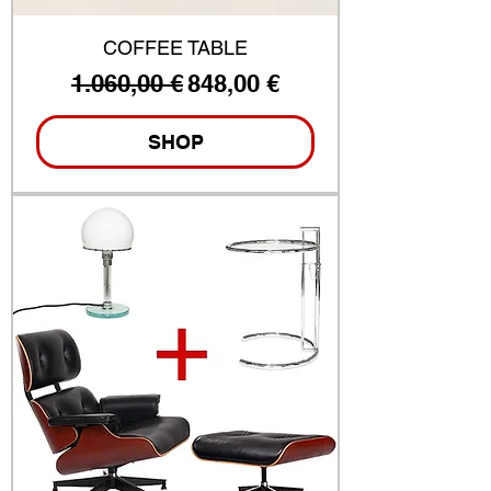
COFFEE TABLE
Standardpreis
Sale-Preis
1.060,00 €
848,00 €
SHOP