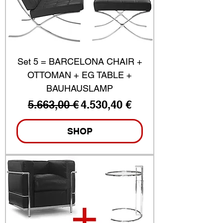
Set 5 = BARCELONA CHAIR +
OTTOMAN + EG TABLE +
BAUHAUSLAMP
Standardpreis
Sale-Preis
5.663,00 €
4.530,40 €
SHOP