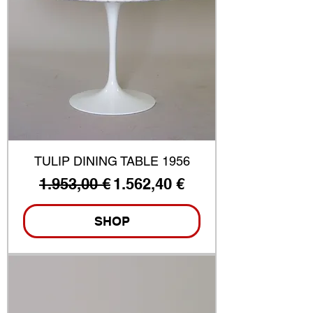
TULIP DINING TABLE 1956
Standardpreis
Sale-Preis
1.953,00 €
1.562,40 €
SHOP