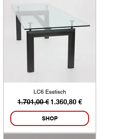
LC6 Esstisch
Standardpreis
Sale-Preis
1.701,00 €
1.360,80 €
SHOP