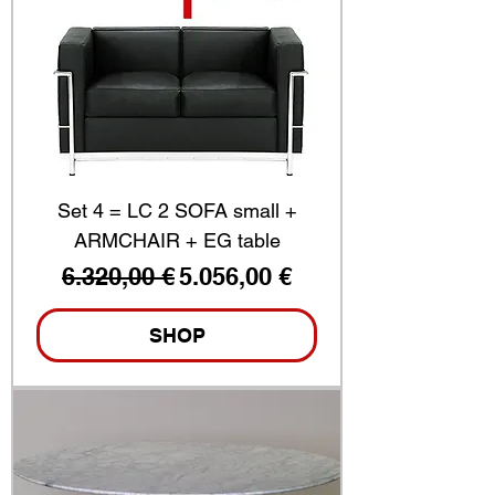
Set 4 = LC 2 SOFA small +
ARMCHAIR + EG table
Standardpreis
Sale-Preis
6.320,00 €
5.056,00 €
SHOP