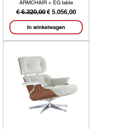
ARMCHAIR + EG table
Normale prijs
Verkoopprijs
€ 6.320,00
€ 5.056,00
In winkelwagen