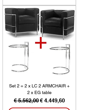
Set 2 = 2 x LC 2 ARMCHAIR +
2 x EG table
Normale prijs
Verkoopprijs
€ 5.562,00
€ 4.449,60