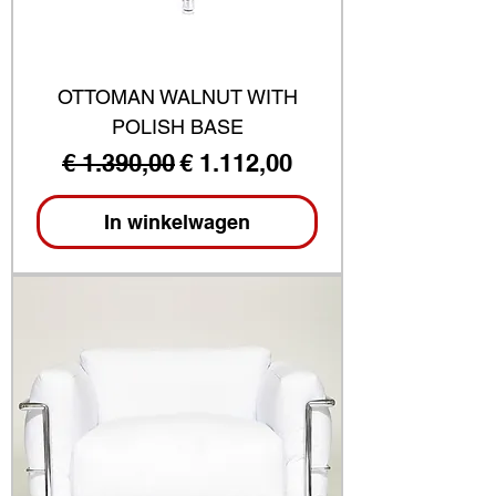
OTTOMAN WALNUT WITH
POLISH BASE
Normale prijs
Verkoopprijs
€ 1.390,00
€ 1.112,00
In winkelwagen