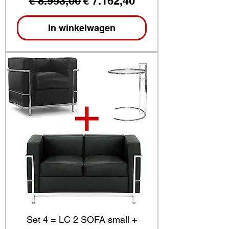
€ 8.953,00
€ 7.162,40
In winkelwagen
Set 4 = LC 2 SOFA small +