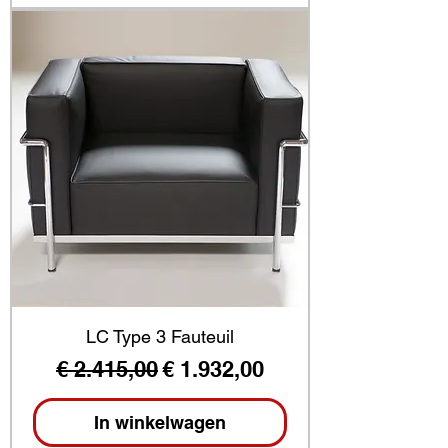
LC Type 3 Fauteuil
Normale prijs
Verkoopprijs
€ 2.415,00
€ 1.932,00
In winkelwagen