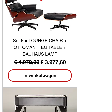
Set 6 = LOUNGE CHAIR +
OTTOMAN + EG TABLE +
BAUHAUS LAMP
Normale prijs
Verkoopprijs
€ 4.972,00
€ 3.977,60
In winkelwagen