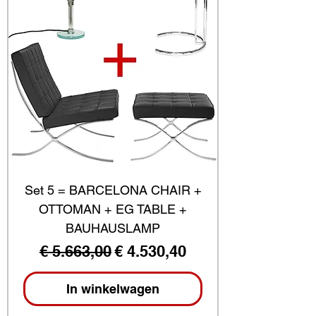
Set 5 = BARCELONA CHAIR +
OTTOMAN + EG TABLE +
BAUHAUSLAMP
Normale prijs
Verkoopprijs
€ 5.663,00
€ 4.530,40
In winkelwagen