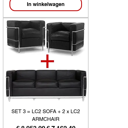
In winkelwagen
SET 3 = LC2 SOFA + 2 x LC2
ARMCHAIR
Normale prijs
Verkoopprijs