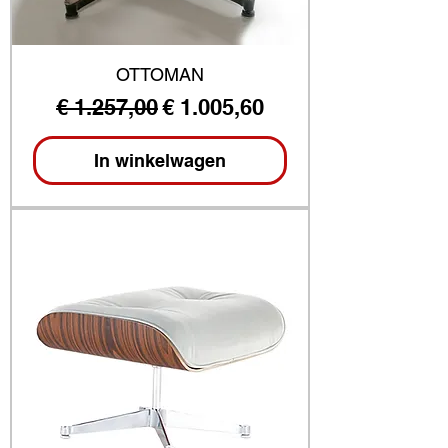
OTTOMAN
Normale prijs
Verkoopprijs
€ 1.257,00
€ 1.005,60
In winkelwagen