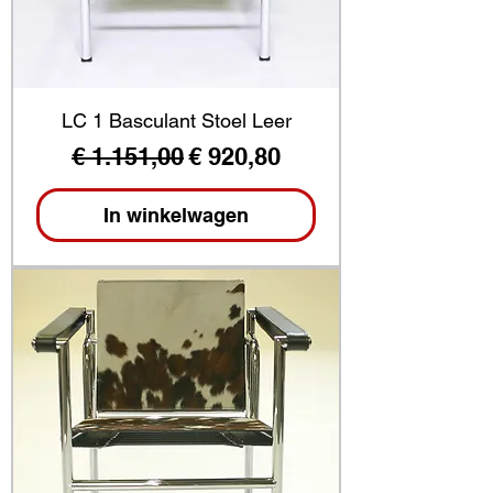
LC 1 Basculant Stoel Leer
Normale prijs
Verkoopprijs
€ 1.151,00
€ 920,80
In winkelwagen