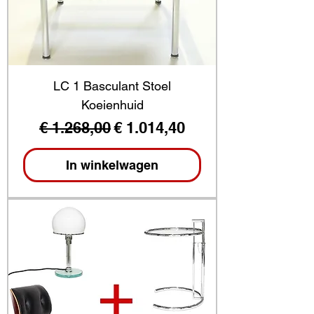
LC 1 Basculant Stoel
Koeienhuid
Normale prijs
Verkoopprijs
€ 1.268,00
€ 1.014,40
In winkelwagen