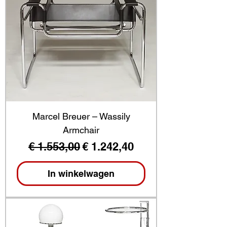
Marcel Breuer – Wassily
Armchair
Normale prijs
Verkoopprijs
€ 1.553,00
€ 1.242,40
In winkelwagen