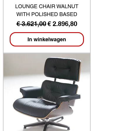
LOUNGE CHAIR WALNUT
WITH POLISHED BASED
Normale prijs
Verkoopprijs
€ 3.621,00
€ 2.896,80
In winkelwagen