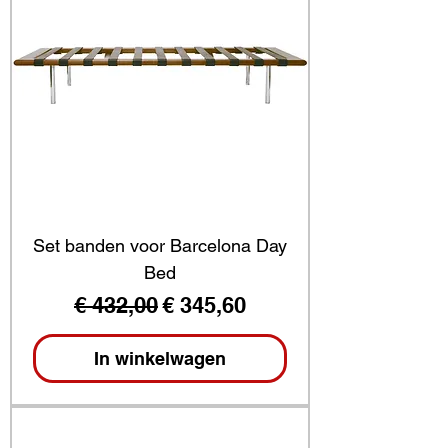
Set banden voor Barcelona Day
Bed
Normale prijs
Verkoopprijs
€ 432,00
€ 345,60
In winkelwagen