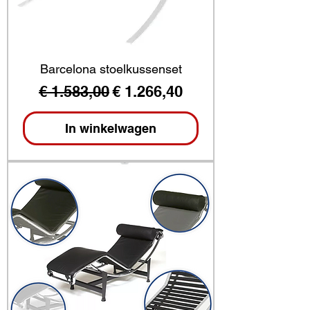
Barcelona stoelkussenset
Normale prijs
Verkoopprijs
€ 1.583,00
€ 1.266,40
In winkelwagen