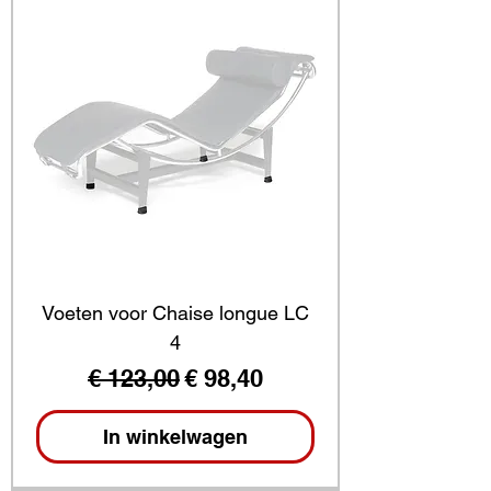
Voeten voor Chaise longue LC
4
Normale prijs
Verkoopprijs
€ 123,00
€ 98,40
In winkelwagen