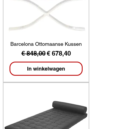
Barcelona Ottomaanse Kussen
Normale prijs
Verkoopprijs
€ 848,00
€ 678,40
In winkelwagen