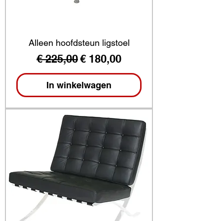
Alleen hoofdsteun ligstoel
Normale prijs
Verkoopprijs
€ 225,00
€ 180,00
In winkelwagen