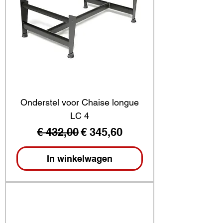
Onderstel voor Chaise longue
LC 4
Normale prijs
Verkoopprijs
€ 432,00
€ 345,60
In winkelwagen