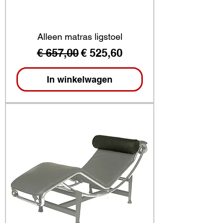
Alleen matras ligstoel
Normale prijs
Verkoopprijs
€ 657,00
€ 525,60
In winkelwagen