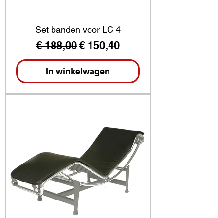
Set banden voor LC 4
Normale prijs
Verkoopprijs
€ 188,00
€ 150,40
In winkelwagen