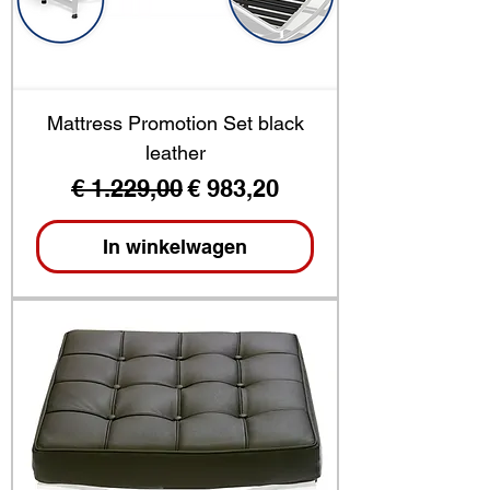
Mattress Promotion Set black
leather
Normale prijs
Verkoopprijs
€ 1.229,00
€ 983,20
In winkelwagen