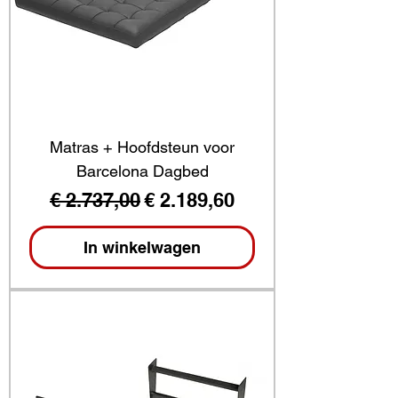
Matras + Hoofdsteun voor
Barcelona Dagbed
Normale prijs
Verkoopprijs
€ 2.737,00
€ 2.189,60
In winkelwagen