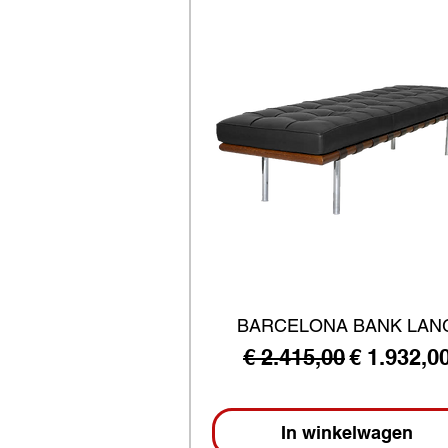
BARCELONA BANK LAN
Normale prijs
Verkooppr
€ 2.415,00
€ 1.932,0
In winkelwagen