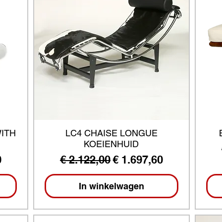
ITH
LC4 CHAISE LONGUE
KOEIENHUID
ijs
Normale prijs
Verkoopprijs
0
€ 2.122,00
€ 1.697,60
In winkelwagen