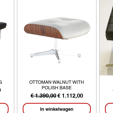
G
OTTOMAN WALNUT WITH
POLISH BASE
ijs
0
Normale prijs
Verkoopprijs
€ 1.390,00
€ 1.112,00
In winkelwagen