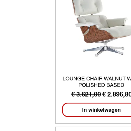
LOUNGE CHAIR WALNUT W
POLISHED BASED
Normale prijs
Verkooppr
€ 3.621,00
€ 2.896,8
In winkelwagen