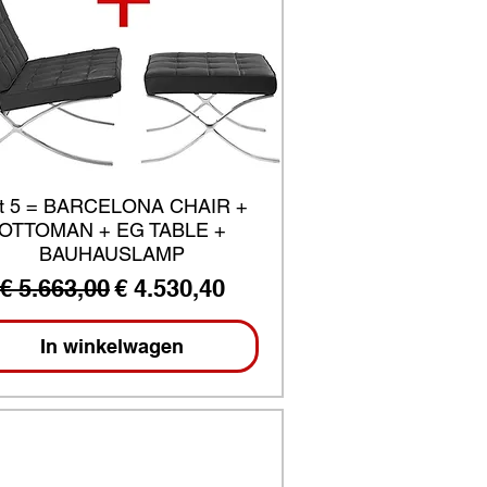
t 5 = BARCELONA CHAIR +
OTTOMAN + EG TABLE +
BAUHAUSLAMP
Normale prijs
Verkoopprijs
€ 5.663,00
€ 4.530,40
In winkelwagen