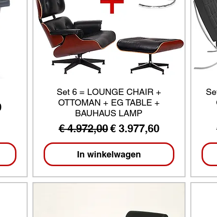
Set 6 = LOUNGE CHAIR +
Se
OTTOMAN + EG TABLE +
ijs
0
BAUHAUS LAMP
Normale prijs
Verkoopprijs
€ 4.972,00
€ 3.977,60
In winkelwagen