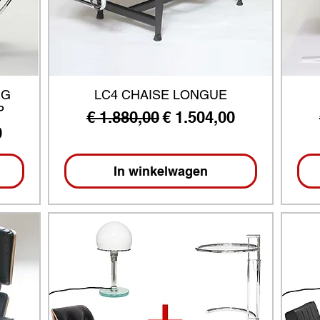
EG
LC4 CHAISE LONGUE
P
Normale prijs
Verkoopprijs
€ 1.880,00
€ 1.504,00
ijs
0
In winkelwagen