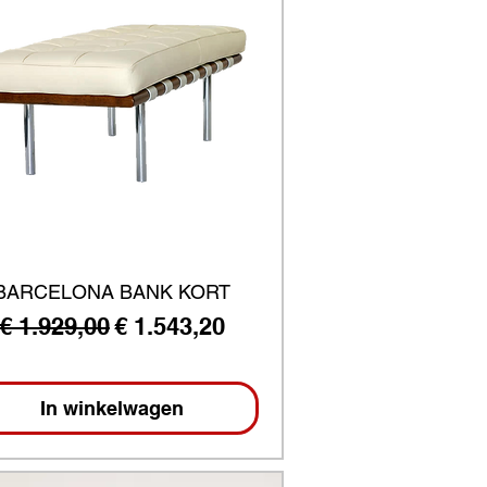
BARCELONA BANK KORT
Normale prijs
Verkoopprijs
€ 1.929,00
€ 1.543,20
In winkelwagen