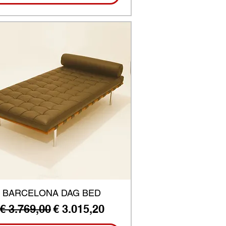
BARCELONA DAG BED
Normale prijs
Verkoopprijs
€ 3.769,00
€ 3.015,20