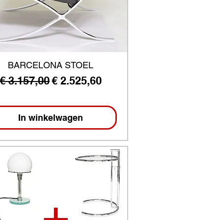
BARCELONA STOEL
Normale prijs
Verkoopprijs
€ 3.157,00
€ 2.525,60
In winkelwagen