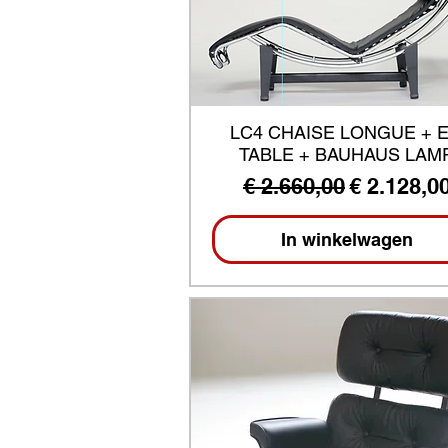
LC4 CHAISE LONGUE + 
TABLE + BAUHAUS LAM
Normale prijs
Verkooppr
€ 2.660,00
€ 2.128,0
In winkelwagen