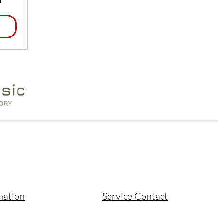
ijs
0
mation
Service Contact