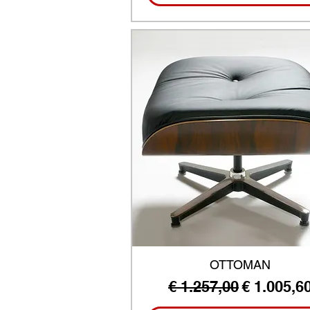
OTTOMAN
Normale prijs
Verkooppr
€ 1.257,00
€ 1.005,6