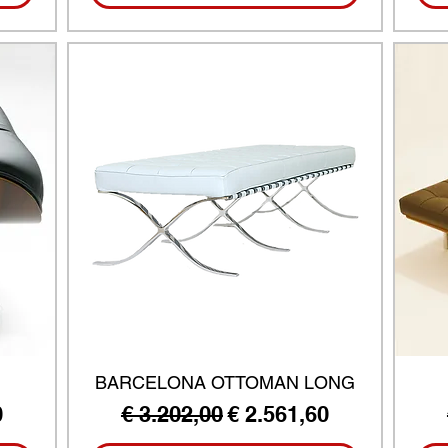
BARCELONA OTTOMAN LONG
ijs
Normale prijs
Verkoopprijs
0
€ 3.202,00
€ 2.561,60