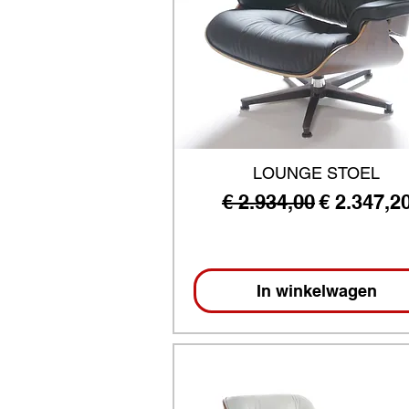
LOUNGE STOEL
Normale prijs
Verkooppr
€ 2.934,00
€ 2.347,2
In winkelwagen