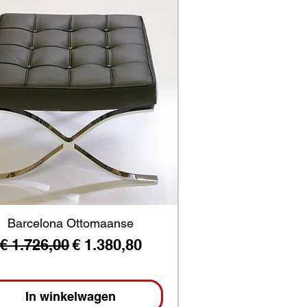
Barcelona Ottomaanse
Normale prijs
Verkoopprijs
€ 1.726,00
€ 1.380,80
In winkelwagen