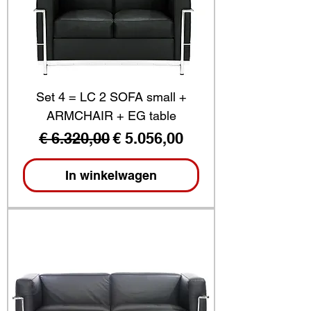
Set 4 = LC 2 SOFA small +
ARMCHAIR + EG table
Normale prijs
Verkoopprijs
€ 6.320,00
€ 5.056,00
In winkelwagen