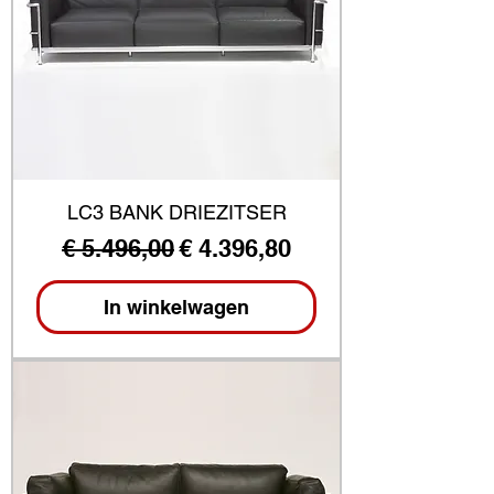
LC3 BANK DRIEZITSER
Normale prijs
Verkoopprijs
€ 5.496,00
€ 4.396,80
In winkelwagen