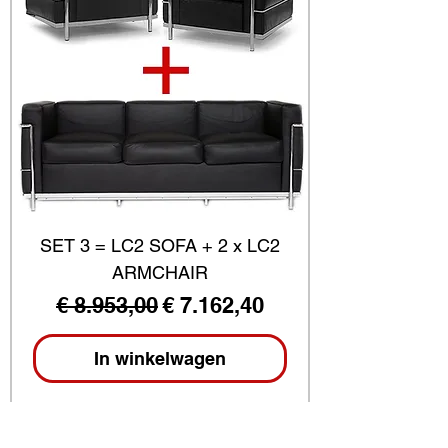
SET 3 = LC2 SOFA + 2 x LC2
ARMCHAIR
Normale prijs
Verkoopprijs
€ 8.953,00
€ 7.162,40
In winkelwagen