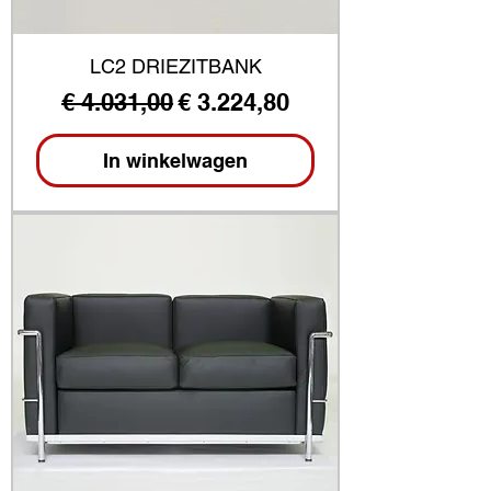
LC2 DRIEZITBANK
Normale prijs
Verkoopprijs
€ 4.031,00
€ 3.224,80
In winkelwagen