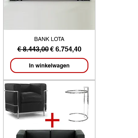
BANK LOTA
Normale prijs
Verkoopprijs
€ 8.443,00
€ 6.754,40
In winkelwagen