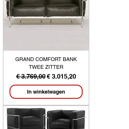
GRAND COMFORT BANK
TWEE ZITTER
Normale prijs
Verkoopprijs
€ 3.769,00
€ 3.015,20
In winkelwagen