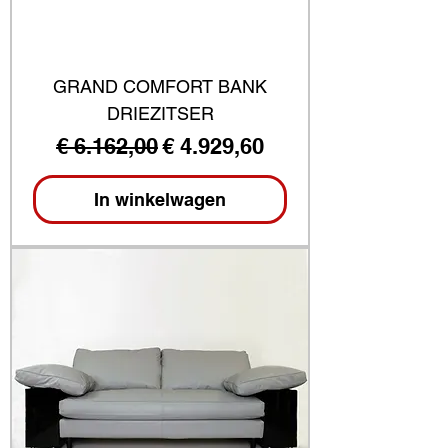
GRAND COMFORT BANK
DRIEZITSER
Normale prijs
Verkoopprijs
€ 6.162,00
€ 4.929,60
In winkelwagen