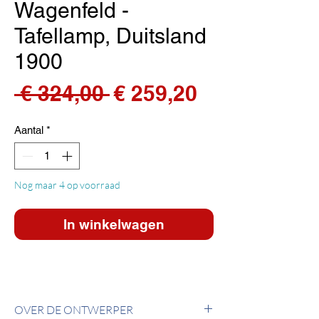
Wagenfeld -
Tafellamp, Duitsland
1900
Normale
Verkoopprij
 € 324,00 
€ 259,20
prijs
Aantal
*
Nog maar 4 op voorraad
In winkelwagen
OVER DE ONTWERPER