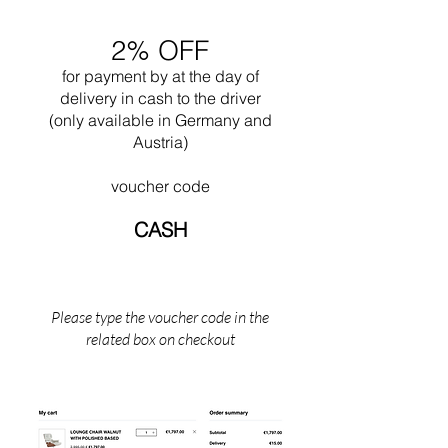
Jeanneret. Een van zijn grootste werken is
ongetwijfeld het ontwerp van de stad
2% OFF
Chandigar (India). Dit project omvatte het
ontwerp van alle openbare gebouwen voor
for payment by
at the
day of
deze stad. In 1965 stierf hij tijdens het
delivery in cash to the driver
zwemmen in de buurt van zijn Cabanon in
(only available in Germany and
Saint Martin (Zuid-Frankrijk).
Austria)
voucher code
CASH
Please type the voucher code in the
related box on checkout