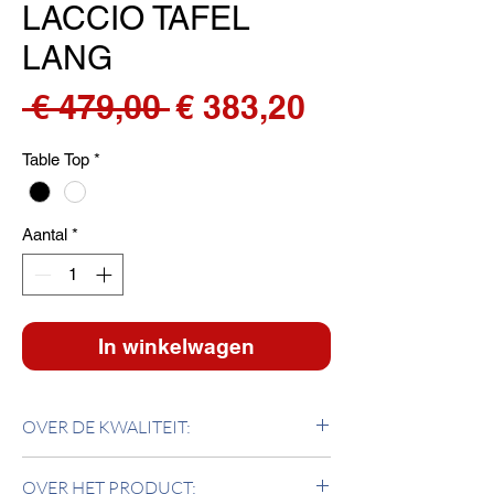
LACCIO TAFEL
LANG
Normale
Verkoopprij
 € 479,00 
€ 383,20
prijs
Table Top
*
Aantal
*
In winkelwagen
OVER DE KWALITEIT:
Bijzet- en salontafel in verchroomde stalen
OVER HET PRODUCT:
buis met zwart of wit laminaat blad. GEMAAKT