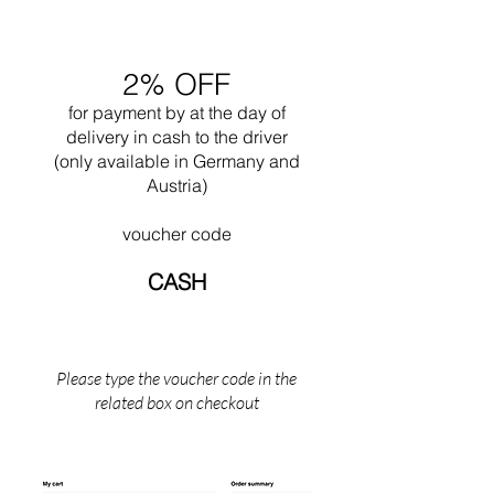
gebruikmakend van een vocabulaire van
rondingen en vrijdragende vormen. Saarinen
stierf in 1961 in Ann Arbour, Michigan.
2% OFF
for payment by
at the
day of
delivery in cash to the driver
(only available in Germany and
Austria)
voucher code
CASH
Please type the voucher code in the
related box on checkout