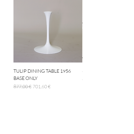
TULIP DINING TABLE 1956
4 x TABLE LAMP 1924
BASE ONLY
Regulær pris
1.512,00 €
Regulær pris
Salgspris
877,00 €
701,60 €