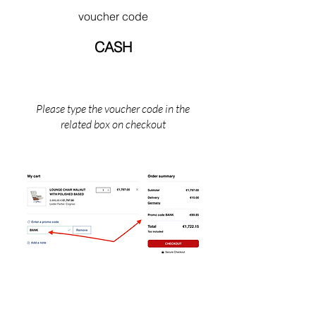
knogle'-arkitektur. Hans senere værker giver
voucher code
en passende afslutning på et liv dedikeret til
ideen om en universel, forenklet arkitektur
CASH
Mies døde i Chicago, Illinois i 1969.
Please type the voucher code in the
related box on checkout