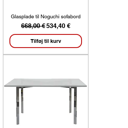
Glasplade til Noguchi sofabord
Regulær pris
Salgspris
668,00 €
534,40 €
Tilføj til kurv