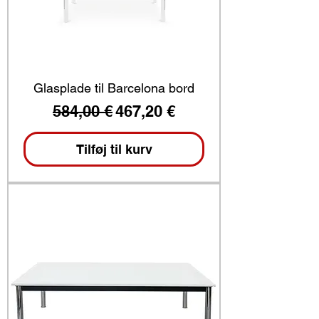
Glasplade til Barcelona bord
Regulær pris
Salgspris
584,00 €
467,20 €
Tilføj til kurv