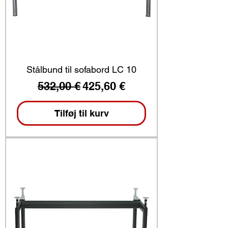
Stålbund til sofabord LC 10
Regulær pris
Salgspris
532,00 €
425,60 €
Tilføj til kurv