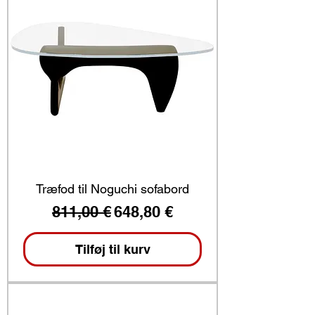
Træfod til Noguchi sofabord
Regulær pris
Salgspris
811,00 €
648,80 €
Tilføj til kurv