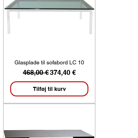
Glasplade til sofabord LC 10
Regulær pris
Salgspris
468,00 €
374,40 €
Tilføj til kurv