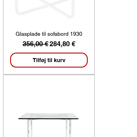
Glasplade til sofabord 1930
Regulær pris
Salgspris
356,00 €
284,80 €
Tilføj til kurv