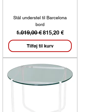
Stål understel til Barcelona
bord
Regulær pris
Salgspris
1.019,00 €
815,20 €
Tilføj til kurv