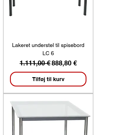
Lakeret understel til spisebord
LC 6
Regulær pris
Salgspris
1.111,00 €
888,80 €
Tilføj til kurv