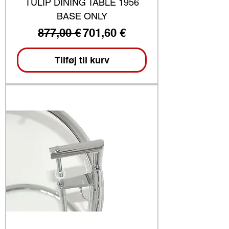
TULIP DINING TABLE 1956
BASE ONLY
Regulær pris
Salgspris
877,00 €
701,60 €
Tilføj til kurv