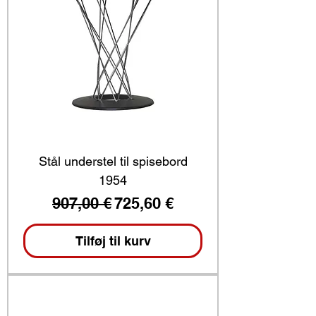
Stål understel til spisebord
1954
Regulær pris
Salgspris
907,00 €
725,60 €
Tilføj til kurv