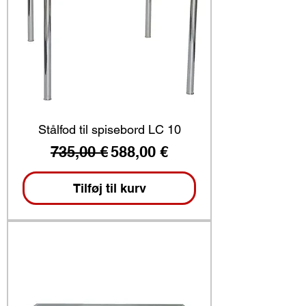
Stålfod til spisebord LC 10
Regulær pris
Salgspris
735,00 €
588,00 €
Tilføj til kurv