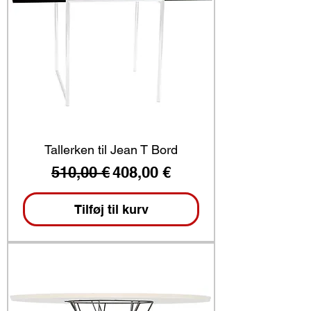
Tallerken til Jean T Bord
Regulær pris
Salgspris
510,00 €
408,00 €
Tilføj til kurv