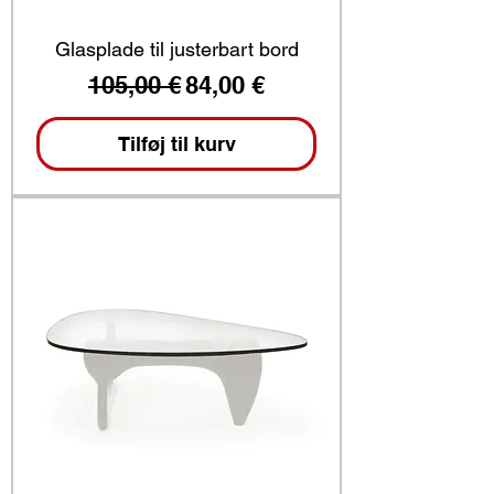
Glasplade til justerbart bord
Regulær pris
Salgspris
105,00 €
84,00 €
Tilføj til kurv