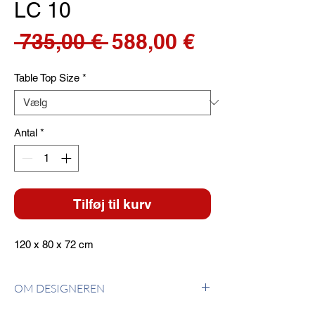
LC 10
Regulær
Salgspris
 735,00 € 
588,00 €
pris
Table Top Size
*
Antal
*
Tilføj til kurv
120 x 80 x 72 cm
OM DESIGNEREN
Le Corbusier