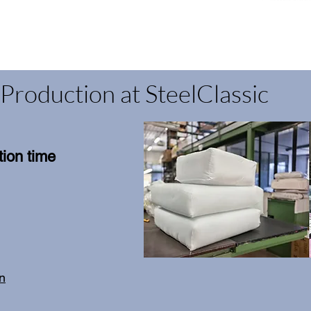
Production at SteelClassic
ion time
on