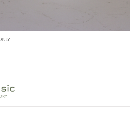
Snel overzicht
 ONLY