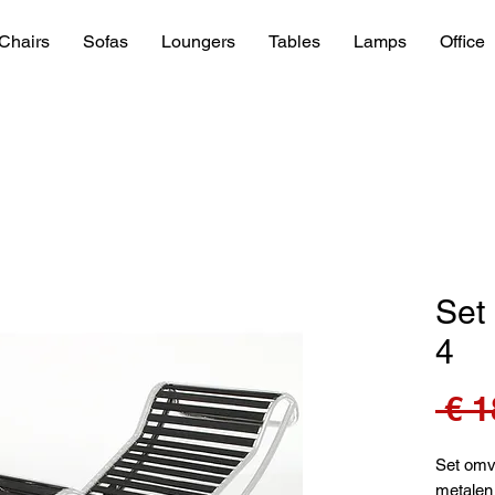
Chairs
Sofas
Loungers
Tables
Lamps
Office
Set
4
 € 1
Set omv
metalen