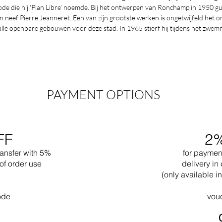
e die hij 'Plan Libre' noemde. Bij het ontwerpen van Ronchamp in 1950 gund
jn neef Pierre Jeanneret. Een van zijn grootste werken is ongetwijfeld het 
alle openbare gebouwen voor deze stad. In 1965 stierf hij tijdens het zwem
PAYMENT OPTIONS
FF
2
ransfer with 5%
for paymen
of order use
delivery in 
(only available 
ode
vou