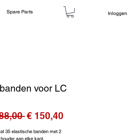
Spare Parts
Inloggen
 banden voor LC
Normale
Verkoopprijs
88,00 
€ 150,40
prijs
at 35 elastische banden met 2
 houder aan elke kant.