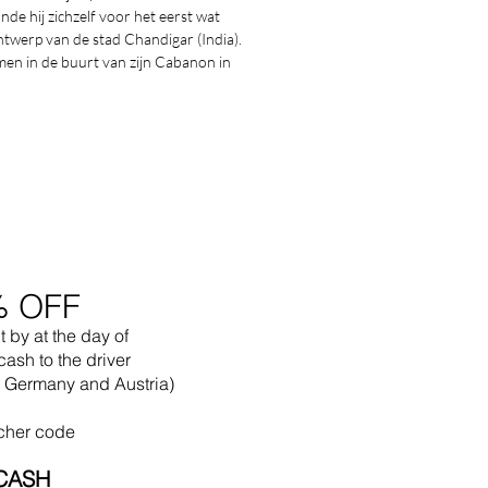
e hij zichzelf voor het eerst wat
ontwerp van de stad Chandigar (India).
men in de buurt van zijn Cabanon in
% OFF
t by
at the
day of
cash to the driver
in Germany and Austria)
cher code
CASH