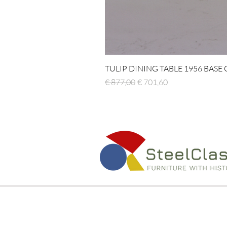
TULIP DINING TABLE 1956 BASE
Normale prijs
Verkoopprijs
€ 877,00
€ 701,60