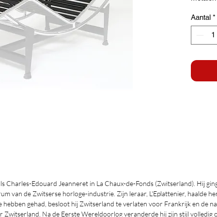
Aantal
*
ls Charles-Edouard Jeanneret in La Chaux-de-Fonds (Zwitserland). Hij gi
um van de Zwitserse horloge-industrie. Zijn leraar, L'Eplattenier, haalde h
ebben gehad, besloot hij Zwitserland te verlaten voor Frankrijk en de n
Zwitserland. Na de Eerste Wereldoorlog veranderde hij zijn stijl volledig