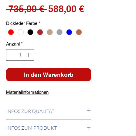
Standardpreis
Sale-
 735,00 € 
588,00 €
Preis
Dickleder Farbe
*
Anzahl
*
In den Warenkorb
Materialinformationen
INFOS ZUR QUALITÄT
Freischwinger mit Hartleder bezogen. Gestell
INFOS ZUM PRODUKT
in verchromten Stahl. MADE IN ITALY