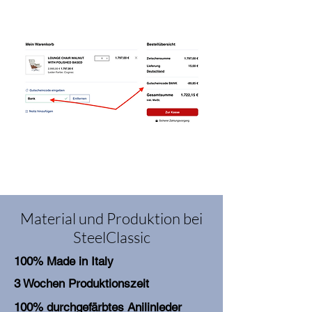
Industrielle Kunst. 1948 zog er wieder nach
Deutschland, wo er eine Professur an der
Dresdner Akademie der Bildenden Künste
annahm. Er beteiligte sich an den
Wiederaufbauarbeiten der zerstörten Stadt
und verfolgte einen modernen, strikt
strukturierten Stil, welchen viele Bürger als
eine “Attacke auf die Identität der Stadt”
kritisierten. 1953 kehrte Stamm wieder nach
Amsterdam zurück, 1966 zog er mit seiner
Frau in die Schweiz, wo es dann still um ihn
wurde.
Material und Produktion bei
SteelClassic
100% Made in Italy
3 Wochen Produktionszeit
100% durchgefärbtes Anilinleder