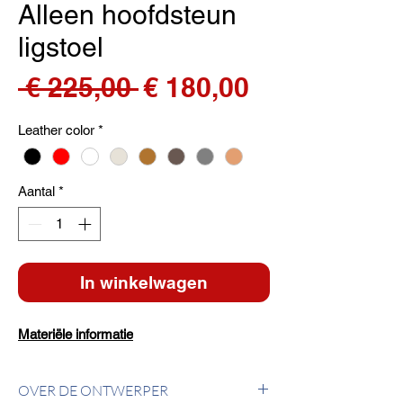
Alleen hoofdsteun
ligstoel
Normale
Verkoopprij
 € 225,00 
€ 180,00
prijs
Leather color
*
Aantal
*
In winkelwagen
Materiële informatie
OVER DE ONTWERPER