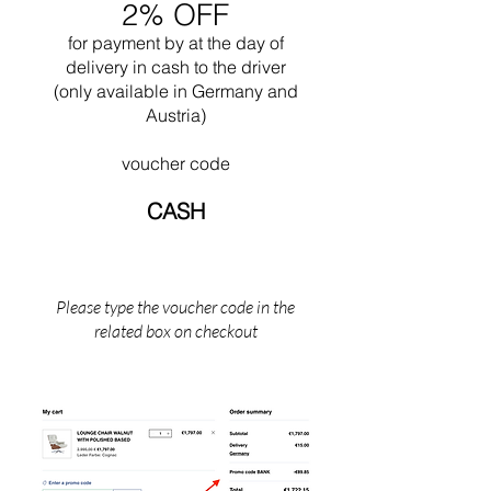
2% OFF
Chandigar (India). Dit project omvatte het
ontwerp van alle openbare gebouwen voor
for payment by
at the
day of
deze stad. In 1965 stierf hij tijdens het
delivery in cash to the driver
zwemmen in de buurt van zijn Cabanon in
(only available in Germany and
Saint Martin (Zuid-Frankrijk).
Austria)
voucher code
CASH
Please type the voucher code in the
related box on checkout