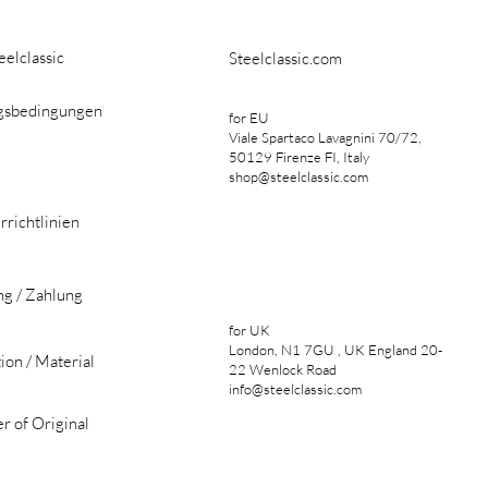
eelclassic
Steelclassic.com
gsbedingungen
for EU
Viale Spartaco Lavagnini 70/72,
50129 Firenze FI, Italy
shop@steelclassic.com
rrichtlinien
ng / Zahlung
for UK
London, N1 7GU , UK England 20-
ion / Material
22 Wenlock Road
info@steelclassic.com
r of Original