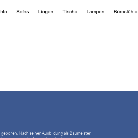
hle
Sofas
Liegen
Tische
Lampen
Bürostühle
 geboren. Nach seiner Ausbildung als Baumeister