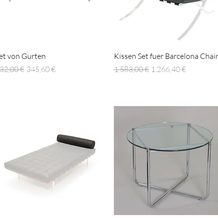
Schnellansicht
Schnellansicht
et von Gurten
Kissen Set fuer Barcelona Chai
tandardpreis
Sale-Preis
Standardpreis
Sale-Preis
32,00 €
345,60 €
1.583,00 €
1.266,40 €