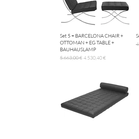
Schnellansicht
Set 5 = BARCELONA CHAIR +
S
OTTOMAN + EG TABLE +
S
4
BAUHAUSLAMP
Standardpreis
Sale-Preis
5.663,00 €
4.530,40 €