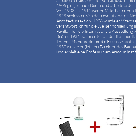
arbeitete er als Zeichner von Stuckorname
1905 ging er nach Berlin und arbeitete dor
Von 1908 bis 1911 war er Mitarbeiter von 
1919 schloss er sich der revolutionären N
Architektursektion. 1926 wurde er Vizepr
verantwortlich für die Weißenhofsiedlung 
Pavillon für die Internationale Ausstellu
Brünn. 1931 nahm er teil an der Berliner B
Thonet-Mundus, der er die Exklusivrechte 
1930 wurde er (letzter) Direktor des Bauhau
und erhielt eine Professur am Armour Institu