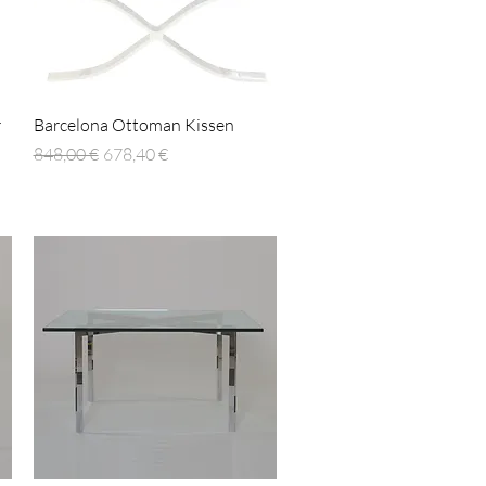
Schnellansicht
r
Barcelona Ottoman Kissen
Standardpreis
Sale-Preis
848,00 €
678,40 €