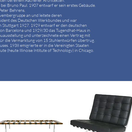
nten bei einem Aachener Architekten.
t bei Bruno Paul. 1907 entwarf er sein erstes Gebäude.
Peter Behrens.
ovembergruppe an und leitete deren
äsident des Deutschen Werkbundes und war
in Stuttgart 1927. 1929 entwarf er den deutschen
ng von Barcelona und 1929/30 das Tugendhat-Haus in
auausstellung und unterzeichnete einen Vertrag mit
für die Vermarktung von 15 Stuhlentwürfen übertrug.
ses. 1938 emigrierte er in die Vereinigten Staaten
te (heute Illinoise Intitute of Technology) in Chicago.