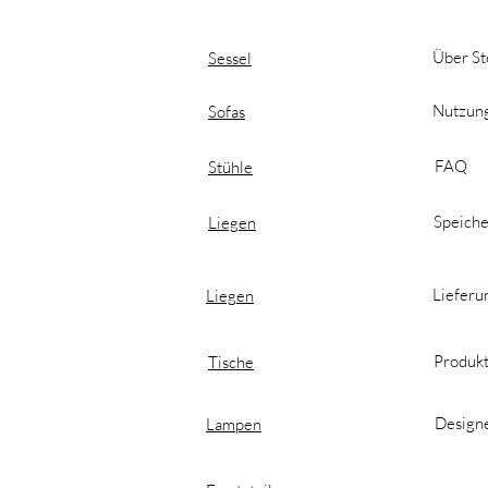
Über St
Sessel
Nutzun
Sofas
FAQ
Stühle
Speiche
Liegen
Lieferu
Liegen
Produkt
Tische
Designe
Lampen