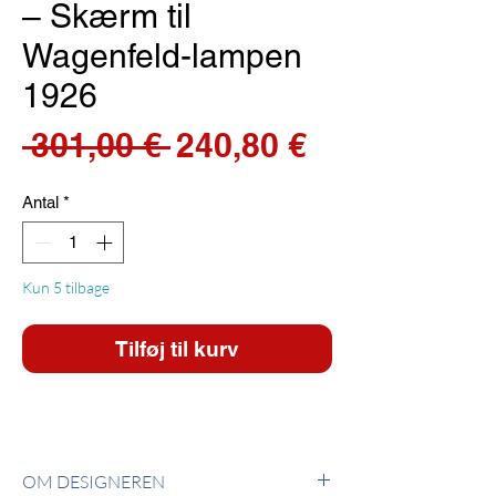
– Skærm til
Wagenfeld-lampen
1926
Regulær
Salgspris
 301,00 € 
240,80 €
pris
Antal
*
Kun 5 tilbage
Tilføj til kurv
OM DESIGNEREN