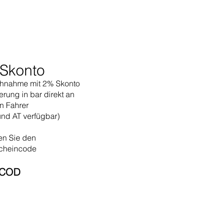
Skonto
hnahme mit 2% Skonto
erung in bar direkt an
n Fahrer
und AT verfügbar)
en Sie den
cheincode
COD​