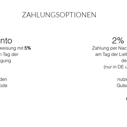
ZAHLUNGSOPTIONEN
nto
2% 
weisung mit
5%
Zahlung per Nac
n Tag der
am Tag der Lief
tigung
de
(nur in DE 
 den
nutz
code
Guts