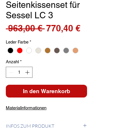
Seitenkissenset für
Sessel LC 3
Standardpreis
Sale-
 963,00 € 
770,40 €
Preis
Leder Farbe
*
Anzahl
*
In den Warenkorb
Materialinformationen
INFOS ZUM PRODUKT