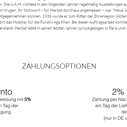
r. Die U.A.M. richtete in den folgenden Jahren regelmäßig Ausstellungen au
en) trugen, ihr Stichwort – für Herbst durchaus angemessen – war “Neue Sac
ntgegennehmen können. 1935 wurde er zum Ritter der Ehrenlegion (Abteil
t das Mobiliar für die Fürstin Aga Khan. Bei dieser Auftragsarbeit konnt
verstand. Herbst lebte in seinen letzten Jahren zurückgezogen in Paris und
ZAHLUNGSOPTIONEN
nto
2% 
weisung mit
5%
Zahlung per Nac
n Tag der
am Tag der Lief
tigung
de
(nur in DE 