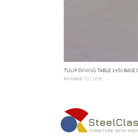
TULIP DINING TABLE 1956 BASE
Standardpreis
Sale-Preis
877,00 €
701,60 €