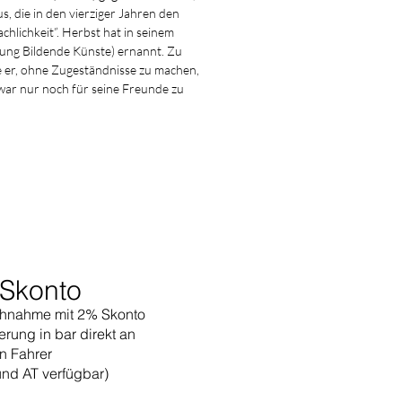
s, die in den vierziger Jahren den
hlichkeit”. Herbst hat in seinem
ung Bildende Künste) ernannt. Zu
e er, ohne Zugeständnisse zu machen,
 war nur noch für seine Freunde zu
Skonto
hnahme mit 2% Skonto
erung in bar direkt an
n Fahrer
und AT verfügbar)