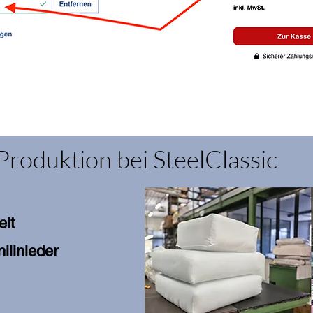
Produktion bei SteelClassic
eit
ilinleder