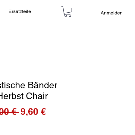
Ersatzteile
Anmelden
stische Bänder
Herbst Chair
Standardpreis
Sale-
00 € 
9,60 €
Preis