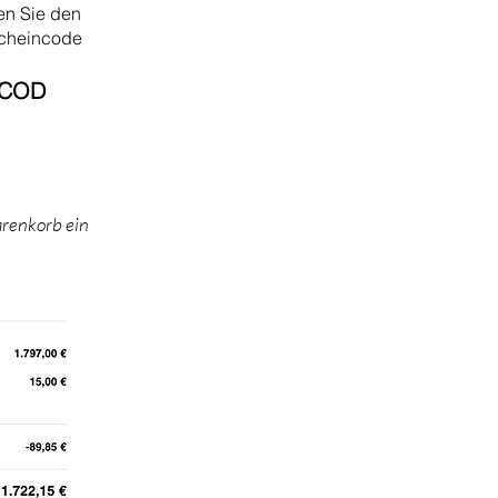
en Sie den
cheincode
COD​
arenkorb ein