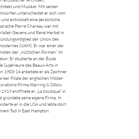
hitekt und Musiker. Mit seinen
twürfen unterscheidet er sich vom
 und entwickelt eine persönliche
prache Pierre Chareau war mit
Mallet-Stevens und René Herbst in
ündungsmitglied der Union des
 modernes (UAM). Er war einer der
nisten der „nützlichen Formen“ im
ekor. Er studierte an der École
e Supérieure des Beaux-Arts in
on 1903-14 arbeitete er als Zeichner
ariser Filiale der englischen Möbel-
orations-Firma Warring & Gillow.
 1919 eröffnete er „La boutique“ in
d gründete seine eigene Firma. In
nderte er in die USA und lebte dort
einem Tod in East Hampton.