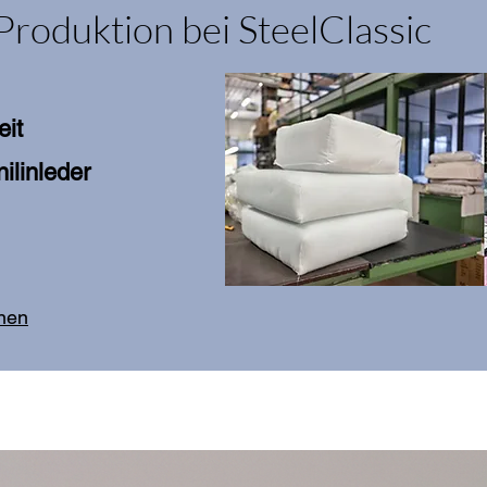
Produktion bei SteelClassic
eit
ilinleder
onen