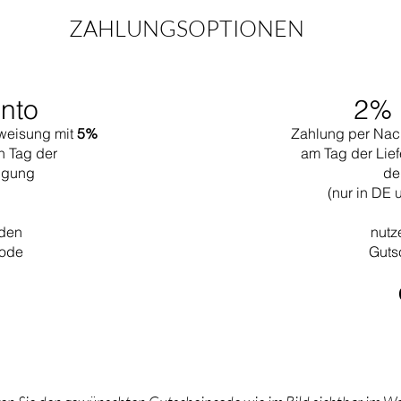
ZAHLUNGSOPTIONEN
nto
2% 
weisung mit
5%
Zahlung per Nac
n Tag der
am Tag der Lief
tigung
de
(nur in DE 
 den
nutz
code
Guts