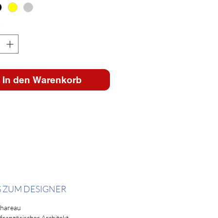
*
In den Warenkorb
S ZUM DESIGNER
Chareau
französischer Architekt,