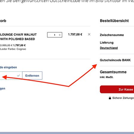
gen Sie den gewünschten Gutscheincode wie im Bild sichtbar im W