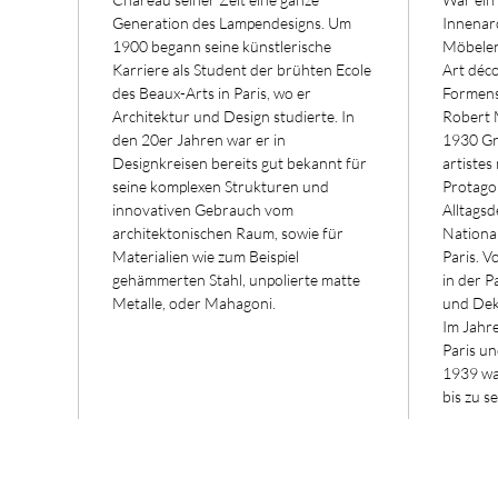
Generation des Lampendesigns. Um
Innenarc
1900 begann seine künstlerische
Möbelen
Karriere als Student der brühten Ecole
Art déco
des Beaux-Arts in Paris, wo er
Formens
Architektur und Design studierte. In
Robert 
den 20er Jahren war er in
1930 Gr
Designkreisen bereits gut bekannt für
artistes
seine komplexen Strukturen und
Protago
innovativen Gebrauch vom
Alltagsd
architektonischen Raum, sowie für
National
Materialien wie zum Beispiel
Paris. V
gehämmerten Stahl, unpolierte matte
in der P
Metalle, oder Mahagoni.
und Dek
Im Jahre
Paris un
1939 wa
bis zu s