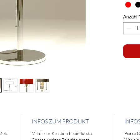
Anzahl
INFOS ZUM PRODUKT
INFO
Metall
Mit dieser Kreation beeinflusste
Pierre 
Chareau seiner Zeit eine ganze
War ein 