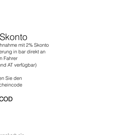
Skonto
hnahme mit 2% Skonto
erung in bar direkt an
n Fahrer
und AT verfügbar)
en Sie den
cheincode
COD​