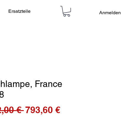
Ersatzteile
Anmelden
chlampe, France
8
Standardpreis
Sale-
,00 € 
793,60 €
Preis