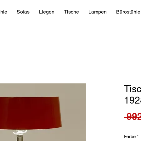
hle
Sofas
Liegen
Tische
Lampen
Bürostühle
Tis
192
 992
Farbe
*