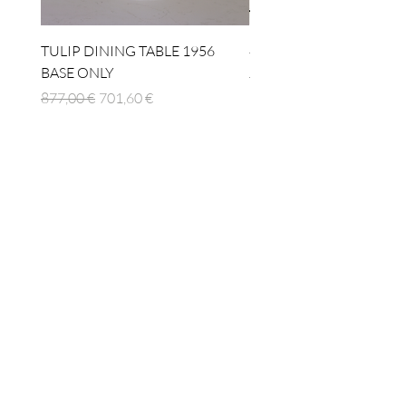
TULIP DINING TABLE 1956
4 x TABLE LAMP 1924
BASE ONLY
Prezzo regolare
1512,00 €
Prezzo regolare
Prezzo scontato
877,00 €
701,60 €