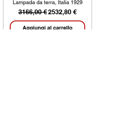
Lampada da terra, Italia 1929
Prezzo regolare
Prezzo scontato
3166,00 €
2532,80 €
Aggiungi al carrello