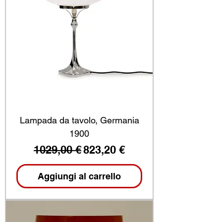
Lampada da tavolo, Germania
1900
Prezzo regolare
Prezzo scontato
1029,00 €
823,20 €
Aggiungi al carrello