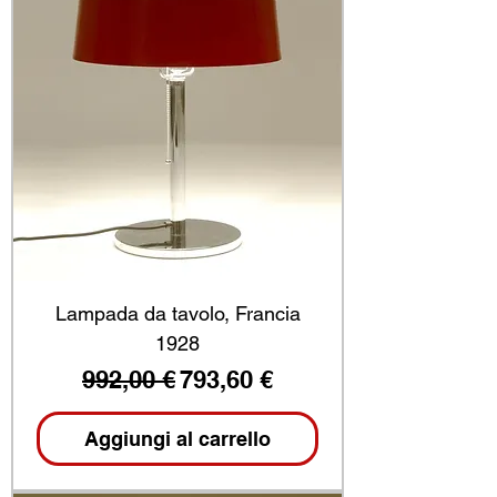
Lampada da tavolo, Francia
1928
Prezzo regolare
Prezzo scontato
992,00 €
793,60 €
Aggiungi al carrello