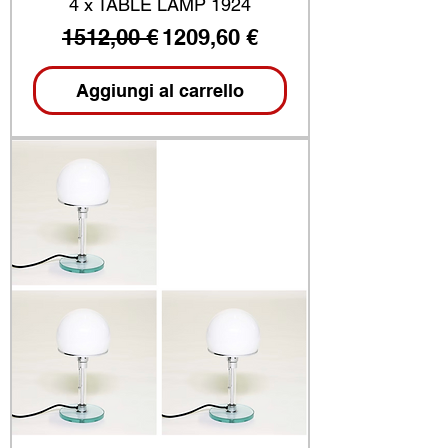
4 x TABLE LAMP 1924
Prezzo regolare
Prezzo scontato
1512,00 €
1209,60 €
Aggiungi al carrello