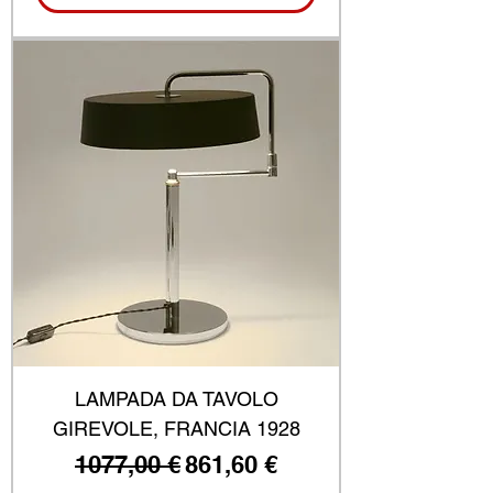
LAMPADA DA TAVOLO
GIREVOLE, FRANCIA 1928
Prezzo regolare
Prezzo scontato
1077,00 €
861,60 €