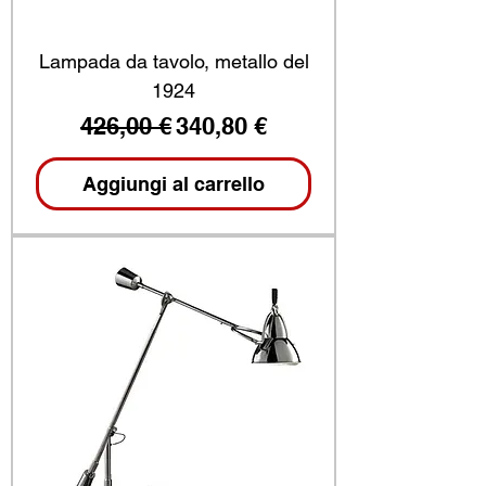
Lampada da tavolo, metallo del
1924
Prezzo regolare
Prezzo scontato
426,00 €
340,80 €
Aggiungi al carrello