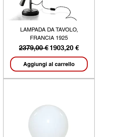
LAMPADA DA TAVOLO,
FRANCIA 1925
Prezzo regolare
Prezzo scontato
2379,00 €
1903,20 €
Aggiungi al carrello