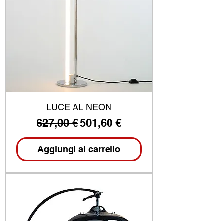
LUCE AL NEON
Prezzo regolare
Prezzo scontato
627,00 €
501,60 €
Aggiungi al carrello