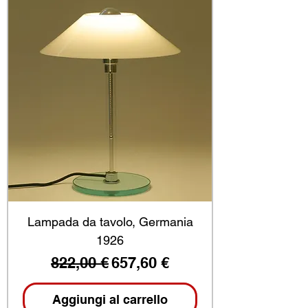
Lampada da tavolo, Germania
1926
Prezzo regolare
Prezzo scontato
822,00 €
657,60 €
Aggiungi al carrello