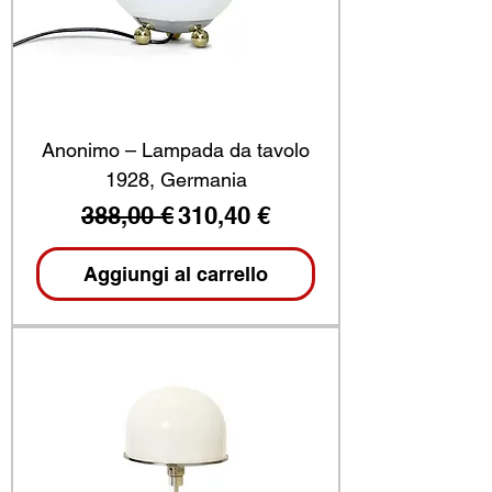
Anonimo – Lampada da tavolo
1928, Germania
Prezzo regolare
Prezzo scontato
388,00 €
310,40 €
Aggiungi al carrello