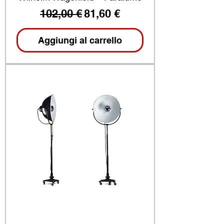
Prezzo regolare
Prezzo scontato
102,00 €
81,60 €
Aggiungi al carrello