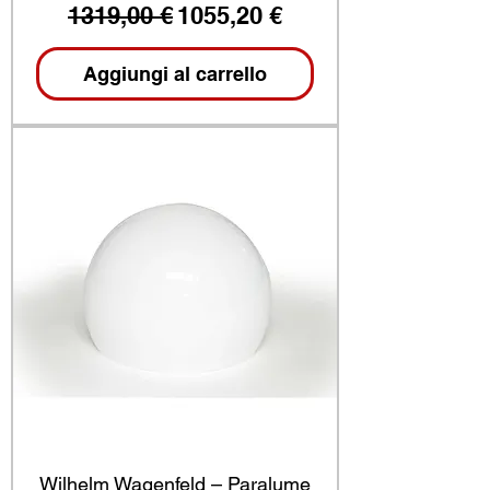
Prezzo regolare
Prezzo scontato
1319,00 €
1055,20 €
Aggiungi al carrello
Wilhelm Wagenfeld – Paralume