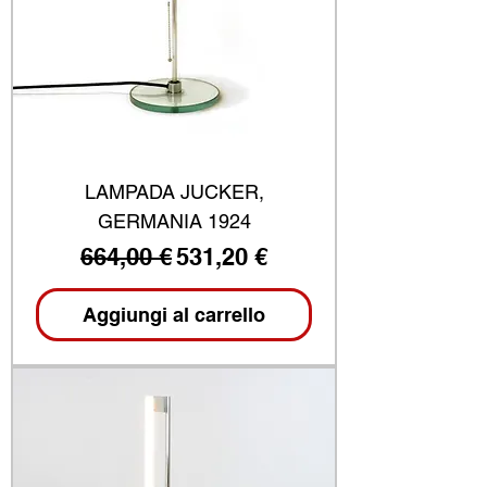
LAMPADA JUCKER,
GERMANIA 1924
Prezzo regolare
Prezzo scontato
664,00 €
531,20 €
Aggiungi al carrello