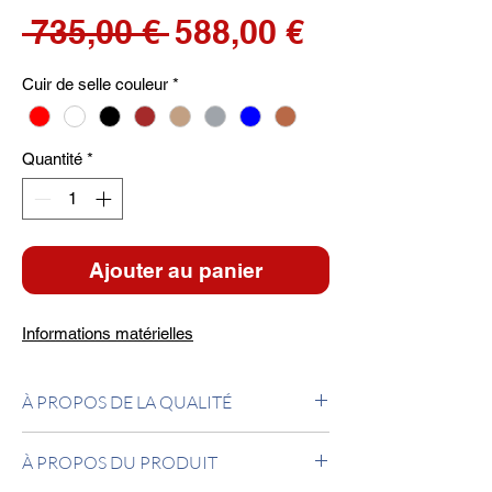
Prix
Prix
 735,00 € 
588,00 €
original
promotionn
Cuir de selle couleur
*
Quantité
*
Ajouter au panier
Informations matérielles
À PROPOS DE LA QUALITÉ
Cantilever recouvert de cuir. Structure
À PROPOS DU PRODUIT
tubulaire en acier chromé. Fabriquée en Italie.