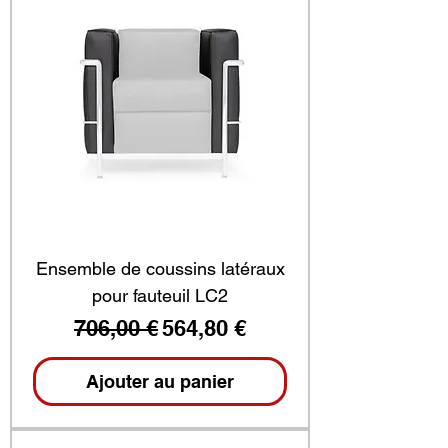
Ensemble de coussins latéraux
pour fauteuil LC2
Prix original
Prix promotionnel
706,00 €
564,80 €
Ajouter au panier