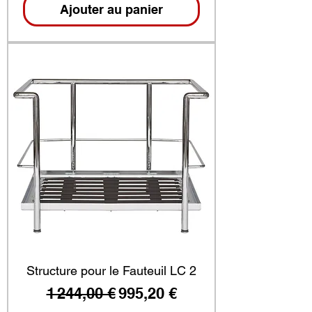
Ajouter au panier
Structure pour le Fauteuil LC 2
Prix original
Prix promotionnel
1 244,00 €
995,20 €