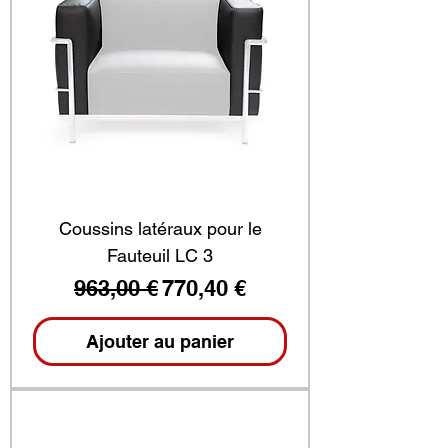
Coussins latéraux pour le
Fauteuil LC 3
Prix original
Prix promotionnel
963,00 €
770,40 €
Ajouter au panier