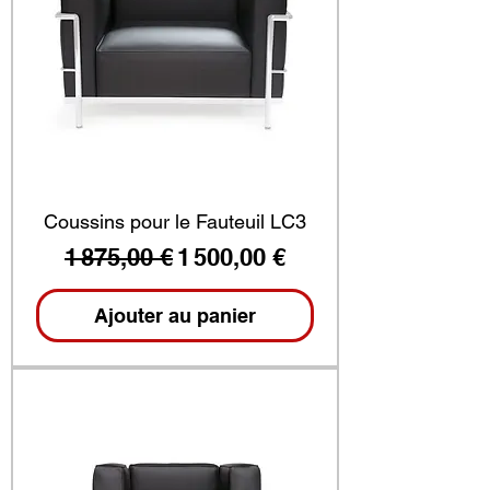
Coussins pour le Fauteuil LC3
Prix original
Prix promotionnel
1 875,00 €
1 500,00 €
Ajouter au panier