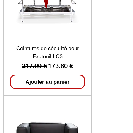
Ceintures de sécurité pour
Fauteuil LC3
Prix original
Prix promotionnel
217,00 €
173,60 €
Ajouter au panier