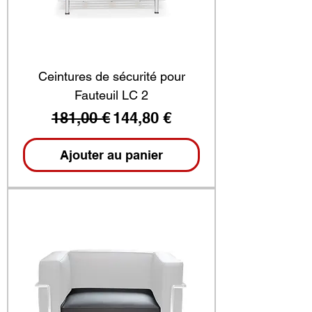
Ceintures de sécurité pour
Fauteuil LC 2
Prix original
Prix promotionnel
181,00 €
144,80 €
Ajouter au panier