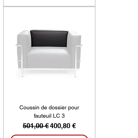
Coussin de dossier pour
fauteuil LC 3
Prix original
Prix promotionnel
501,00 €
400,80 €