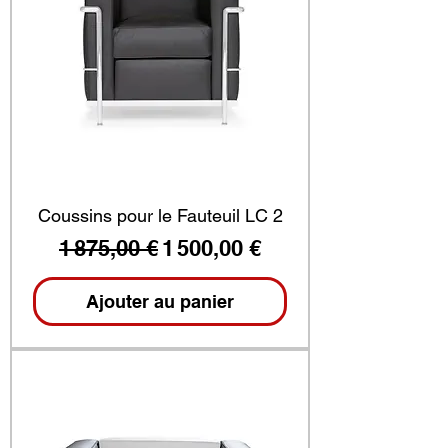
Coussins pour le Fauteuil LC 2
Prix original
Prix promotionnel
1 875,00 €
1 500,00 €
Ajouter au panier