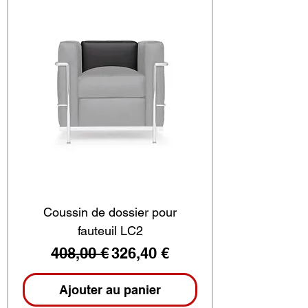
Coussin de dossier pour
fauteuil LC2
Prix original
Prix promotionnel
408,00 €
326,40 €
Ajouter au panier