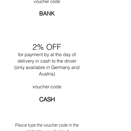
ultérieure de Kandinsky a finalement conduit
voucher code
la School of Design de l'Université de Harvard.
au changement de nom du modèle B3 au
En 1937, avec Walter Gropius, il ouvre un
BANK
fauteuil Wassily de renommée mondiale.
bureau d'architecture à Cambridge, où ils
travaillent tous les deux jusqu'en 1941. En
1946, il fonde Marcel Breuer & Associates à
New York, qu'il dirige lui-même jusqu'à sa
retraite en 1976.
2% OFF
for payment by
at the
day of
delivery in cash to the driver
(only available in Germany and
Austria)
voucher code
CASH
Please type the voucher code in the