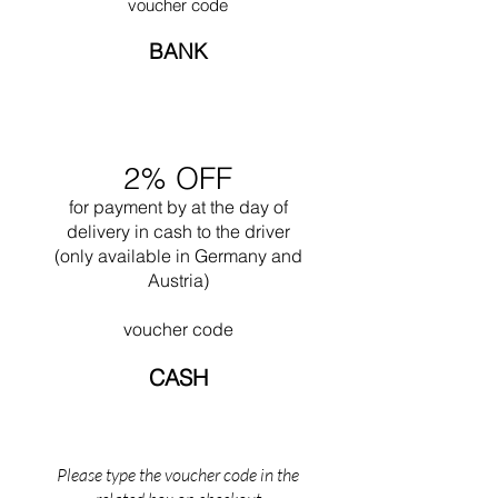
navnet blev ændret fra model B3 til den
voucher code
University. I 1937 åbnede han sammen med
verdenskendte Wassily lænestol.
Walter Gropius et arkitektkontor i Cambridge,
BANK
hvor de begge arbejdede indtil 1941. I 1946
grundlagde han Marcel Breuer & Associates i
New York, som han selv bestyrede indtil sin
pensionering i 1976.
2% OFF
for payment by
at the
day of
delivery in cash to the driver
(only available in Germany and
Austria)
voucher code
CASH
Please type the voucher code in the