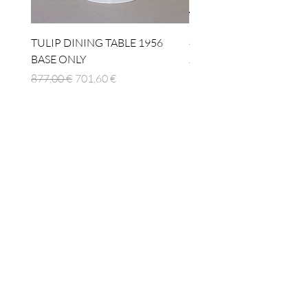
TULIP DINING TABLE 1956
4 x TABLE LAMP 1924
BASE ONLY
Regulær pris
1.512,00 €
Regulær pris
Salgspris
877,00 €
701,60 €