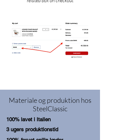
related box on checkout
Materiale og produktion hos
SteelClassic
100% lavet i Italien
3 ugers produktionstid