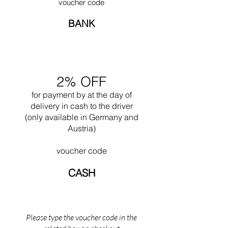
voucher code
Libre'. Han tillod sig selv en vis frihed for første
gang, da han designede Ronchamp i 1950.
BANK
Ofte arbejdede han sammen med sin nevø
Pierre Jeanneret. Et af hans største værker er
utvivlsomt designet af byen Chandigar
(Indien). Dette projekt omfattede design af alle
de offentlige bygninger til denne by. I 1965
2% OFF
døde han, mens han svømmede i nærheden af
sin Cabanon i Saint Martin (det sydlige
for payment by
at the
day of
Frankrig). Den ikoniske kollektion af LC-
delivery in cash to the driver
møbler fra Le Corbusier: LC1, LC2, LC3, LC4
(only available in Germany and
og LC7.
Austria)
voucher code
CASH
Please type the voucher code in the