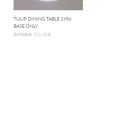
TULIP DINING TABLE 1956
4 x TABLE LAMP 1924
BASE ONLY
Regulær pris
1.512,00 €
Regulær pris
Salgspris
877,00 €
701,60 €