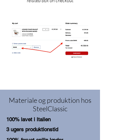
related box on checkout
Materiale og produktion hos
SteelClassic
100% lavet i Italien
3 ugers produktionstid