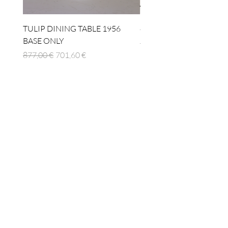
TULIP DINING TABLE 1956
4 x TABLE LAMP 1924
BASE ONLY
Prezzo regolare
1512,00 €
Prezzo regolare
Prezzo scontato
877,00 €
701,60 €