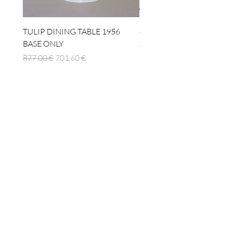
TULIP DINING TABLE 1956
4 x TABLE LAMP 1924
BASE ONLY
Regulær pris
1.512,00 €
Regulær pris
Salgspris
877,00 €
701,60 €