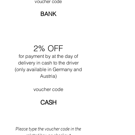
Sofaen blev første gang udstillet for
voucher code
Libre'. Han tillod sig selv en vis frihed for første
offentligheden under kunstudstillingen Salon
gang, da han designede Ronchamp i 1950.
BANK
d'Automne i Paris, 1929.
Ofte arbejdede han sammen med sin nevø
Pierre Jeanneret. Et af hans største værker er
utvivlsomt designet af byen Chandigar
(Indien). Dette projekt omfattede design af alle
de offentlige bygninger til denne by. I 1965
2% OFF
døde han, mens han svømmede i nærheden af
sin Cabanon i Saint Martin (det sydlige
for payment by
at the
day of
Frankrig).
delivery in cash to the driver
(only available in Germany and
Austria)
voucher code
CASH
Please type the voucher code in the