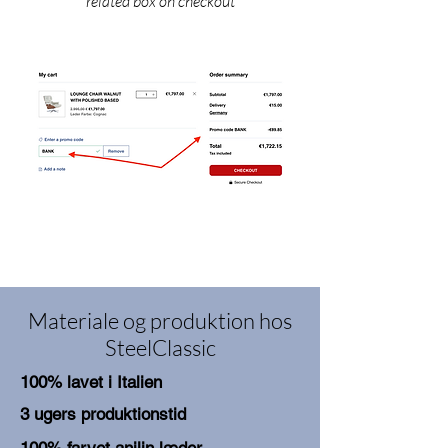
related box on checkout
Materiale og produktion hos
SteelClassic
100% lavet i Italien
3 ugers produktionstid