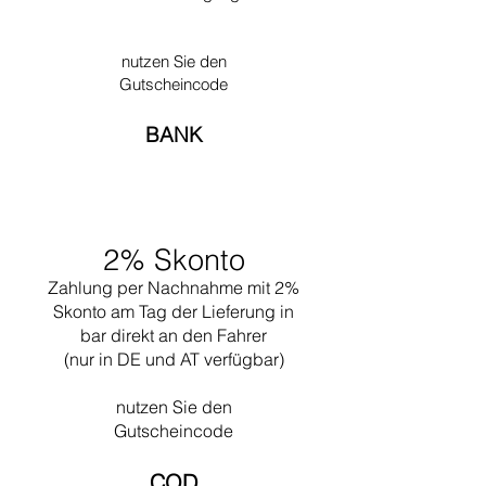
lehrte er an der Kunsthochschule von La-
Chauxde-fonds Architektur. Zurück in Paris,
entwickelte er mit dem Maler Amédée
nutzen Sie den
Ozenfant die postkubistische Kunstrichtung
Gutscheincode
des Purismus. 1923 erschien Le Corbusiers
Buch -Vers une nouvelle Architecture-, in dem
BANK
er seine Ideen über modernes Bauen
darlegte.Für die Pariser Exposition
Internationale des Arts Décoratifs von 1925
entwarf Le Corbusier den Pavillion L´Esprit
Nouveao, und auf dem Pariser Herbstsalon
2% Skonto
von 1929 stellte er seine Möbelentwürfe aus.
Daraufhin übernahm die Firma Thonet die
Zahlung per Nachnahme mit 2%
Produktion.Le Corbusier war einer der
Skonto am Tag der Lieferung in
führenden Architekten seiner Zeit.
bar direkt an den Fahrer
(nur in DE und AT verfügbar)
nutzen Sie den
Gutscheincode
COD​