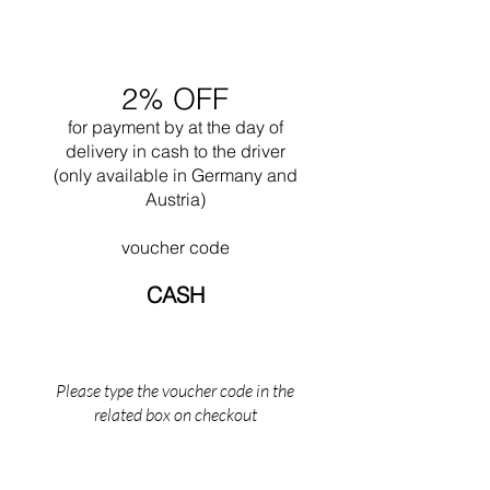
Ronchamp nel 1950. Spesso lavorò insieme al
nipote Pierre Jeanneret. Indubbiamente una
delle sue più grandi opere è il progetto della
città di Chandigar (India). Questo progetto
2% OFF
includeva la progettazione di tutti gli edifici
pubblici per questa città. Nel 1965 morì
for payment by
at the
day of
mentre nuotava vicino al suo Cabanon a Saint
delivery in cash to the driver
Martin (il sud della Francia).
(only available in Germany and
Austria)
voucher code
CASH
Please type the voucher code in the
related box on checkout