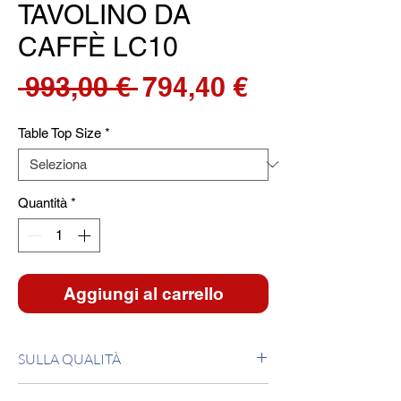
TAVOLINO DA
CAFFÈ LC10
Prezzo
Prezzo
 993,00 € 
794,40 €
regolare
scontato
Table Top Size
*
Quantità
*
Aggiungi al carrello
SULLA QUALITÀ
Tavolo con struttura in acciaio verniciato a