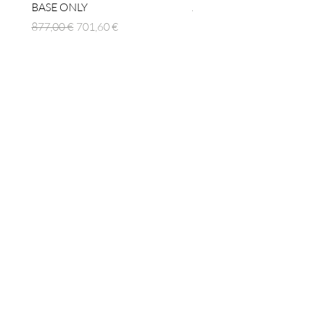
BASE ONLY
Prezzo regolare
1512,00 €
Prezzo regolare
Prezzo scontato
877,00 €
701,60 €