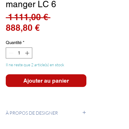
manger LC 6
Prix
 1 111,00 € 
Prix
original
888,80 €
promotionnel
Quantité
*
Il ne reste que 2 article(s) en stock
Ajouter au panier
À PROPOS DE DESIGNER
Le Corbusier