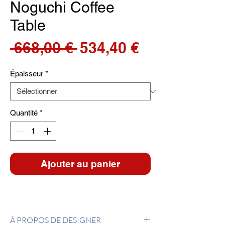
Noguchi Coffee
Table
Prix
Prix
 668,00 € 
534,40 €
original
promotionn
Épaisseur
*
Quantité
*
Ajouter au panier
À PROPOS DE DESIGNER