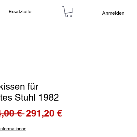
Ersatzteile
Anmelden
kissen für
tes Stuhl 1982
Standardpreis
Sale-
,00 € 
291,20 €
Preis
informationen