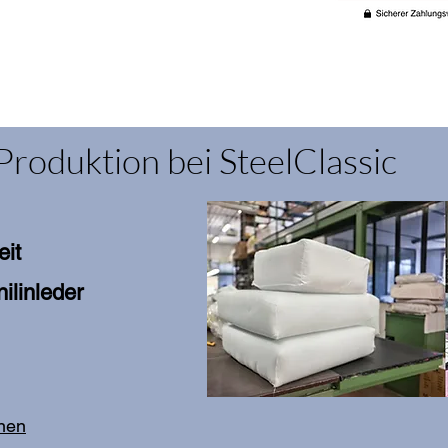
Produktion bei SteelClassic
eit
ilinleder
onen