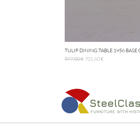
TULIP DINING TABLE 1956 BASE
Standardpreis
Sale-Preis
877,00 €
701,60 €