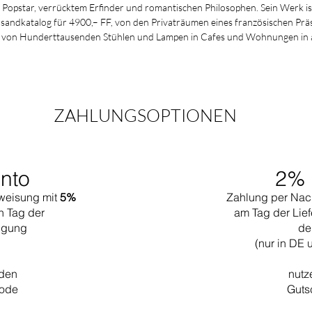
opstar, verrücktem Erfinder und romantischen Philosophen. Sein Werk ist
sandkatalog für 4900,– FF, von den Privaträumen eines französischen Prä
 von Hunderttausenden Stühlen und Lampen in Cafes und Wohnungen in alle
ZAHLUNGSOPTIONEN
nto
2% 
weisung mit
5%
Zahlung per Nac
n Tag der
am Tag der Lief
tigung
de
(nur in DE 
 den
nutz
code
Guts