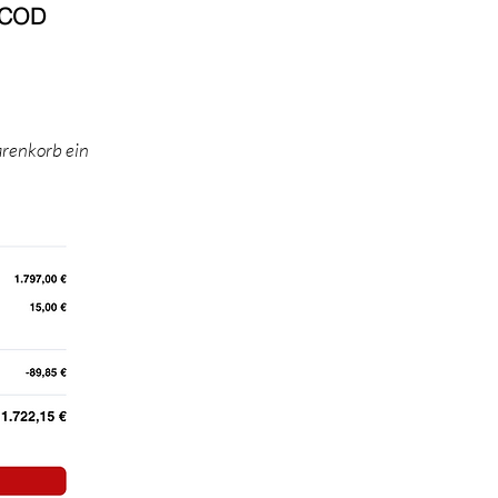
COD​
arenkorb ein