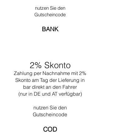
Cranston´s Tea Rooms in der Buchanan Street
nutzen Sie den
und mit dem Möbelentwurf für ihre Tea
Gutscheincode
Rooms in der Glasgower Argyle Street
beauftragt. 1900 heiratete er Margaret
BANK
Macdonald und nahm an der Ausstellung der
Wiener Sezession teil. 1903 beauftragte ihn
der Verleger W.W. Blackie mit dem Bau seiner
Villa Hill House in Helensburgh. 1904 entwarf
er für Miss Cranston die Tea Rooms in der
2% Skonto
Willow Street. Sein letztes Hauptwerk, die
Bibliothek der Kunstschule von Glasgow
Zahlung per Nachnahme mit 2%
(1909), fand wenig Beachtung. 1916 ließ er
Skonto am Tag der Lieferung in
sich in London nieder, bevor er 1923 nach
bar direkt an den Fahrer
Frankreich übersiedelte, wo er sich bis zu
(nur in DE und AT verfügbar)
seinem Tod 1928 der Malerei widmete.
nutzen Sie den
Gutscheincode
COD​