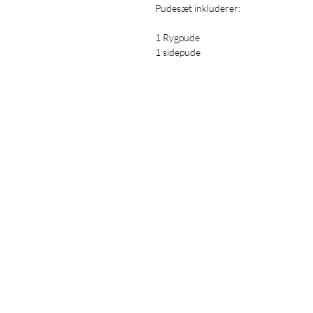
Pudesæt inkluderer:
1 Rygpude
1 sidepude