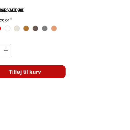
eoplysninger
color
*
Tilføj til kurv