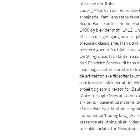
Mies van der Rohe
Ludwig Mies Van der Rohe blev f
arbejdede i familiens stenudskæ
Bruno Pauls kontor i Berlin. Han
1908 og blev der indtil 1912. U
Mies en designtilgang baseret p
preussisk klassicisme. Han udvik
troværdigheder fra både russis
De Stijl-gruppe. Han lånte fra p
Karl Friedrich Schinkel til hans d
med magasinet G, som startede i 
de arkitektoniske filosofier i s
som kunstnerisk leder af det 
projekt og som direktør for Bauh
More' forsøgte Mies at skabe k
arkitektur baseret på materiel ær
af de sidste tyve år af sit liv op
monumental 'hud og knogle'-arki
passende afslutning på et liv ded
forenklet arkitektur Mies døde i 