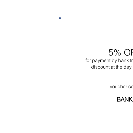
5% O
for payment by bank t
discount at the day 
voucher c
BANK