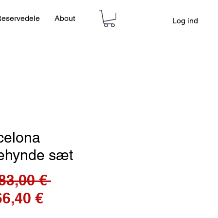
eservedele
About
Log ind
celona
lehynde sæt
Regulær
83,00 € 
Salgspris
pris
66,40 €