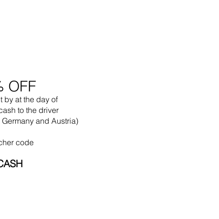
% OFF
t by
at the
day of
cash to the driver
in Germany and Austria)
cher code
CASH