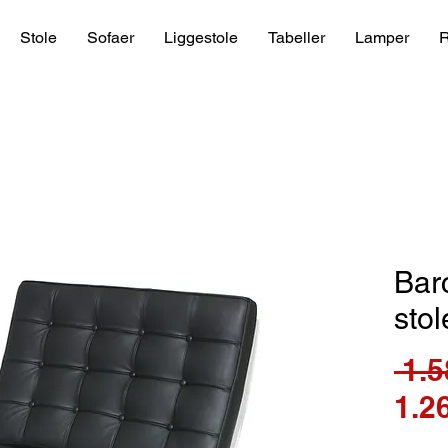
Stole
Sofaer
Liggestole
Tabeller
Lamper
R
Bar
sto
 1.5
1.2