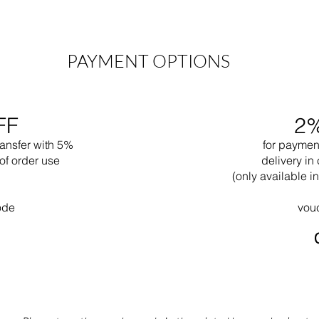
PAYMENT OPTIONS
FF
2
ransfer with 5%
for paymen
of order use
delivery in 
(only available 
ode
vou