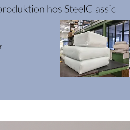
produktion hos SteelClassic
r