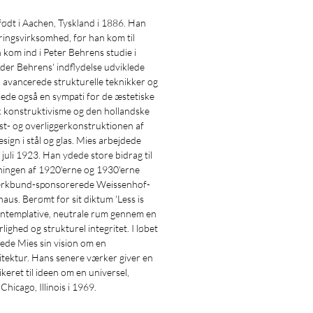
ødt i Aachen, Tyskland i 1886. Han
ringsvirksomhed, før han kom til
 kom ind i Peter Behrens studie i
nder Behrens' indflydelse udviklede
å avancerede strukturelle teknikker og
lede også en sympati for de æstetiske
k konstruktivisme og den hollandske
ost- og overliggerkonstruktionen af
esign i stål og glas. Mies arbejdede
juli 1923. Han ydede store bidrag til
lutningen af 1920'erne og 1930'erne
Werkbund-sponsorerede Weissenhof-
aus. Berømt for sit diktum 'Less is
ontemplative, neutrale rum gennem en
lighed og strukturel integritet. I løbet
nåede Mies sin vision om en
tektur. Hans senere værker giver en
ikeret til ideen om en universel,
Chicago, Illinois i 1969.