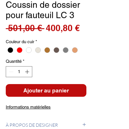
Coussin de dossier
pour fauteuil LC 3
Prix
Prix
 501,00 € 
400,80 €
original
promotionn
Couleur du cuir
*
Quantité
*
Ajouter au panier
Informations matérielles
À PROPOS DE DESIGNER