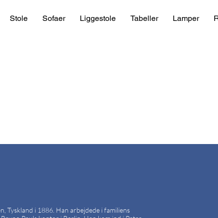
Stole
Sofaer
Liggestole
Tabeller
Lamper
R
, Tyskland i 1886. Han arbejdede i familiens