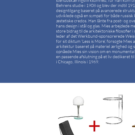
stenudskæringsvirksomhed, før han kom til 
Behrens studie i 1908 og blev der indtil 19
designtilgang baseret på avancerede struktu
udviklede også en sympati for både russisk 
æstetiske credos. Han lånte fra post- og ove
hans design i stål og glas. Mies arbejdede 
store bidrag til de arkitektoniske filosofie
leder af det Werkbund-sponsorerede Weiss
for sit diktum 'Less is More', forsøgte Mie
arkitektur baseret på materiel ærlighed og stru
opnåede Mies sin vision om en monumental 
en passende afslutning på et liv dedikeret t
i Chicago, Illinois i 1969.