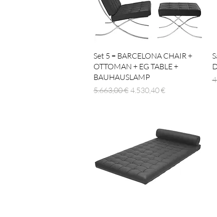
Hurtigvisning
Set 5 = BARCELONA CHAIR +
S
OTTOMAN + EG TABLE +
D
BAUHAUSLAMP
R
4
Regulær pris
Salgspris
5.663,00 €
4.530,40 €