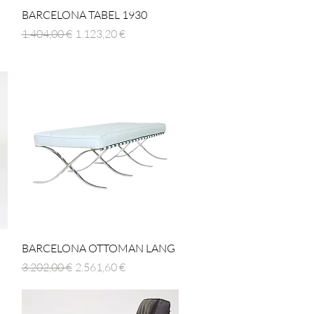
Hurtigvisning
BARCELONA TABEL 1930
Regulær pris
Salgspris
1.404,00 €
1.123,20 €
Hurtigvisning
BARCELONA OTTOMAN LANG
Regulær pris
Salgspris
3.202,00 €
2.561,60 €