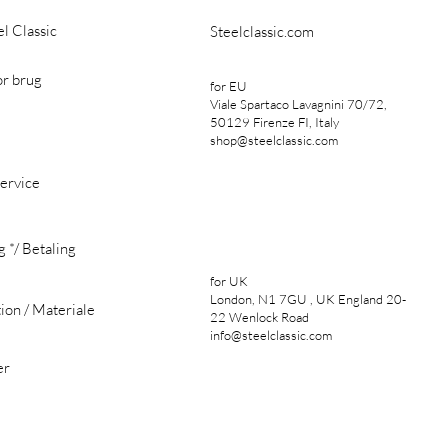
l Classic
Steelclassic.com
or brug
for EU
Viale Spartaco Lavagnini 70/72,
50129 Firenze FI, Italy
shop@steelclassic.com
ervice
g
*/ Betaling
for UK
London, N1 7GU , UK England 20-
ion / Materiale
22 Wenlock Road
info@steelclassic.com
er