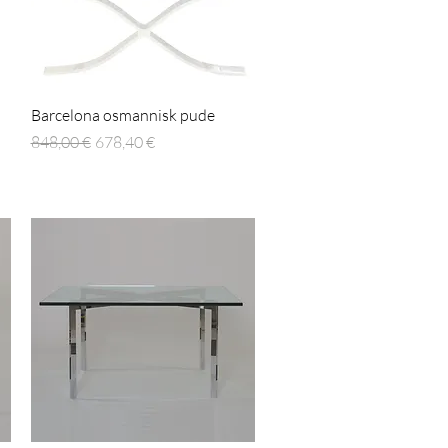
Hurtigvisning
Barcelona osmannisk pude
Regulær pris
Salgspris
848,00 €
678,40 €