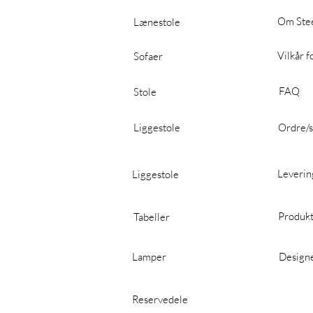
Om Stee
Lænestole
Vilkår f
Sofaer
FAQ
Stole
Liggestole
Ordre/s
Leverin
Liggestole
Produkt
Tabeller
Lamper
Design
Reservedele