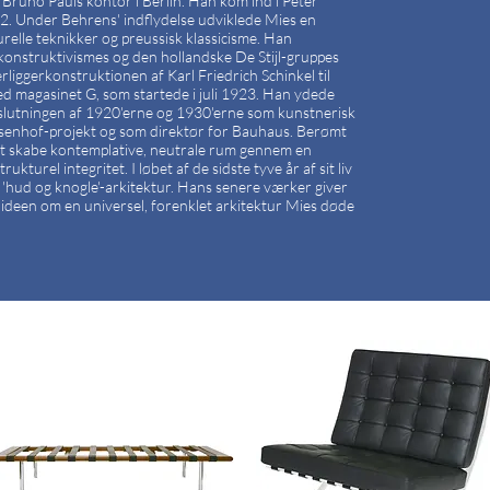
Bruno Pauls kontor i Berlin. Han kom ind i Peter
12. Under Behrens' indflydelse udviklede Mies en
relle teknikker og preussisk klassicisme. Han
konstruktivismes og den hollandske De Stijl-gruppes
rliggerkonstruktionen af Karl Friedrich Schinkel til
med magasinet G, som startede i juli 1923. Han ydede
r i slutningen af 1920'erne og 1930'erne som kunstnerisk
enhof-projekt og som direktør for Bauhaus. Berømt
s at skabe kontemplative, neutrale rum gennem en
kturel integritet. I løbet af de sidste tyve år af sit liv
'hud og knogle'-arkitektur. Hans senere værker giver
il ideen om en universel, forenklet arkitektur Mies døde