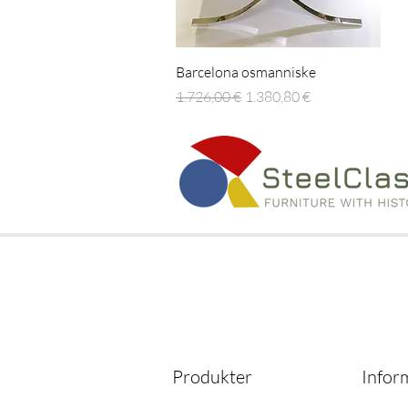
Hurtigvisning
Barcelona osmanniske
Regulær pris
Salgspris
1.726,00 €
1.380,80 €
Produkter
Infor