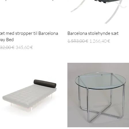
Hurtigvisning
Hurtigvisning
æt med stropper til Barcelona
Barcelona stolehynde sæt
ay Bed
Regulær pris
Salgspris
1.583,00 €
1.266,40 €
egulær pris
Salgspris
32,00 €
345,60 €