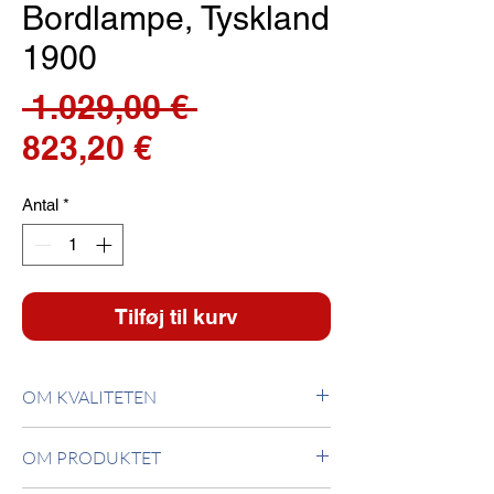
Bordlampe, Tyskland
1900
Regulær
 1.029,00 € 
Salgspris
pris
823,20 €
Antal
*
Tilføj til kurv
OM KVALITETEN
Bordlampefod forkromet trykstøbt
OM PRODUKTET
aluminium. Skærmholder i forkromet fladstål.
Skærm er hvidt håndblæst glas. Den