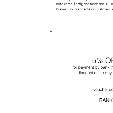
noto come "l'artigiano moderno", riusc
Weimar, sorprendente incubatore di spe
5% O
for payment by bank t
discount at the day 
voucher c
BANK