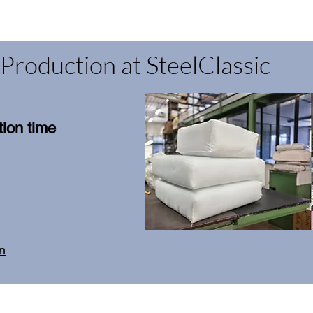
Production at SteelClassic
ion time
on