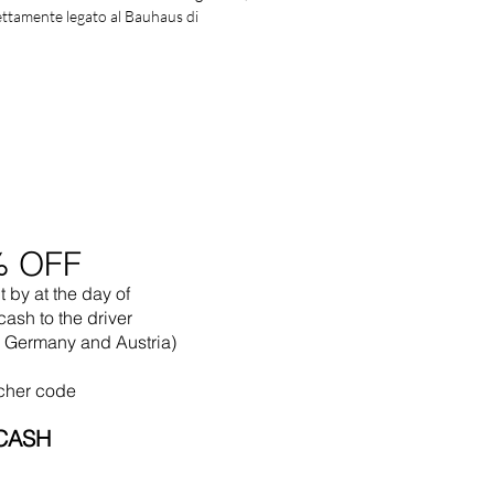
rettamente legato al Bauhaus di
% OFF
t by
at the
day of
cash to the driver
in Germany and Austria)
cher code
CASH