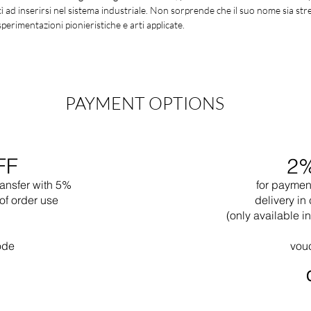
ì ad inserirsi nel sistema industriale. Non sorprende che il suo nome sia st
rimentazioni pionieristiche e arti applicate.
PAYMENT OPTIONS
FF
2
ransfer with 5%
for paymen
of order use
delivery in 
(only available 
ode
vou