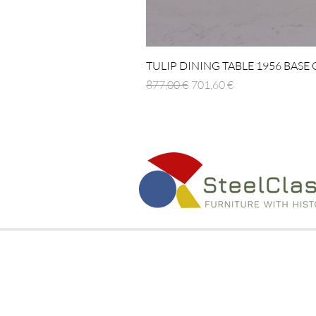
TULIP DINING TABLE 1956 BASE
Prezzo regolare
Prezzo scontato
877,00 €
701,60 €