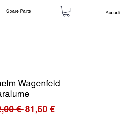
Spare Parts
Accedi
helm Wagenfeld
aralume
Prezzo
Prezzo
,00 € 
81,60 €
regolare
scontato