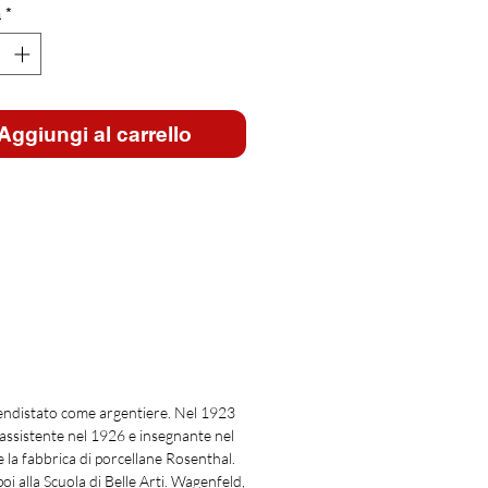
à
*
Aggiungi al carrello
rendistato come argentiere. Nel 1923
 assistente nel 1926 e insegnante nel
e la fabbrica di porcellane Rosenthal.
i alla Scuola di Belle Arti. Wagenfeld,