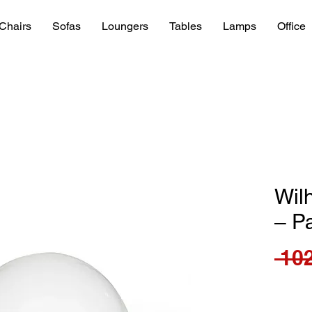
Chairs
Sofas
Loungers
Tables
Lamps
Office
Wil
– P
 102