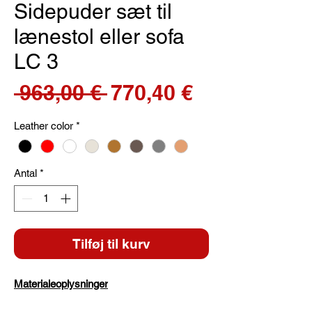
Sidepuder sæt til
lænestol eller sofa
LC 3
Regulær
Salgspris
 963,00 € 
770,40 €
pris
Leather color
*
Antal
*
Tilføj til kurv
Materialeoplysninger