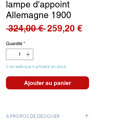
lampe d'appoint
Allemagne 1900
Prix
Prix
 324,00 € 
259,20 €
original
promotionn
Quantité
*
Il ne reste que 4 article(s) en stock
Ajouter au panier
À PROPOS DE DESIGNER
Wilhelm Wagenfeld