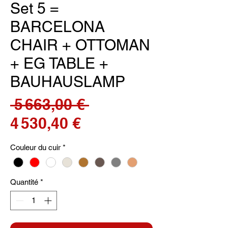
Set 5 =
BARCELONA
CHAIR + OTTOMAN
+ EG TABLE +
BAUHAUSLAMP
Prix
 5 663,00 € 
Prix
original
4 530,40 €
promotionnel
Couleur du cuir
*
Quantité
*