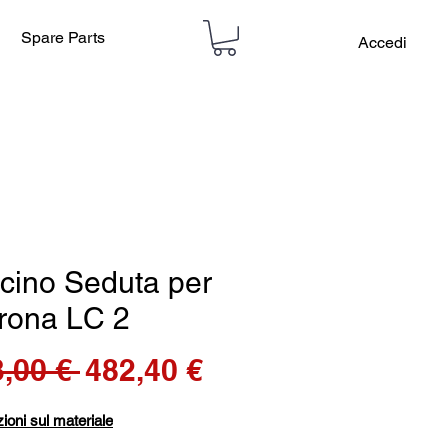
Spare Parts
Accedi
cino Seduta per
trona LC 2
Prezzo
Prezzo
,00 € 
482,40 €
regolare
scontato
ioni sul materiale