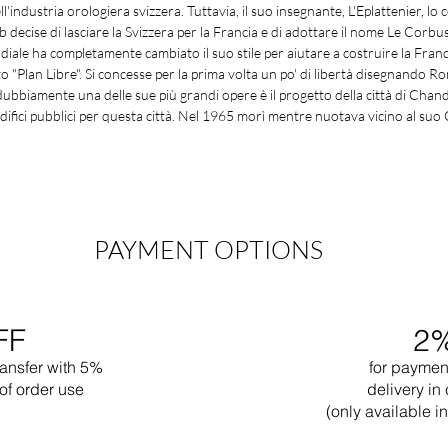
ll'industria orologiera svizzera. Tuttavia, il suo insegnante, L'Eplattenier, lo
cise di lasciare la Svizzera per la Francia e di adottare il nome Le Corbus
iale ha completamente cambiato il suo stile per aiutare a costruire la Franci
 "Plan Libre". Si concesse per la prima volta un po' di libertà disegnando 
dubbiamente una delle sue più grandi opere è il progetto della città di Chan
 edifici pubblici per questa città. Nel 1965 morì mentre nuotava vicino al suo
PAYMENT OPTIONS
FF
2
ransfer with 5%
for paymen
of order use
delivery in 
(only available 