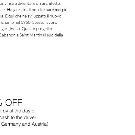
 convinse a diventare un architetto.
ier. Ha giurato di non tornare mai più
a. È qui che ha sviluppato il nuovo
Ronchamp nel 1950. Spesso lavorò
digar (India). Questo progetto
 Cabanon a Saint Martin (il sud della
% OFF
t by
at the
day of
cash to the driver
in Germany and Austria)