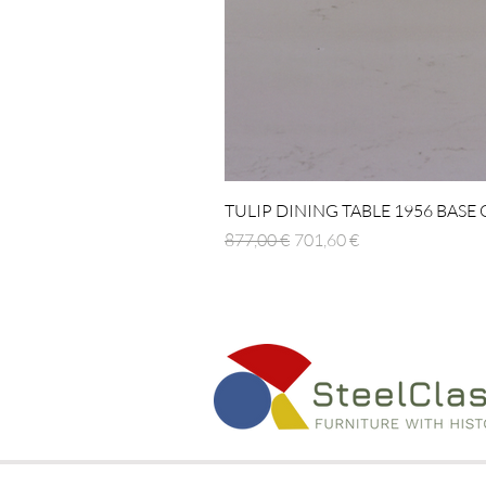
TULIP DINING TABLE 1956 BASE
Prezzo regolare
Prezzo scontato
877,00 €
701,60 €