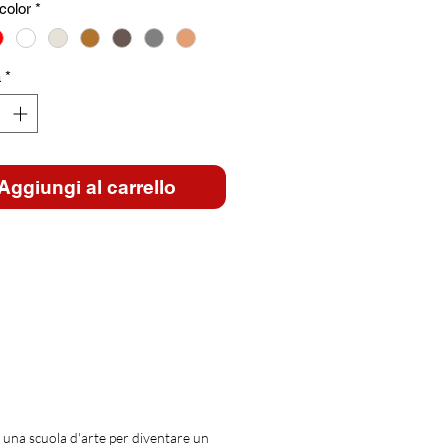
color
*
à
*
Aggiungi al carrello
una scuola d'arte per diventare un