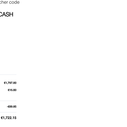
cher code
CASH