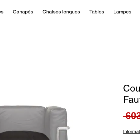
es
Canapés
Chaises longues
Tables
Lampes
Cou
Fau
 603
Informat