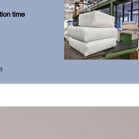
ion time
on