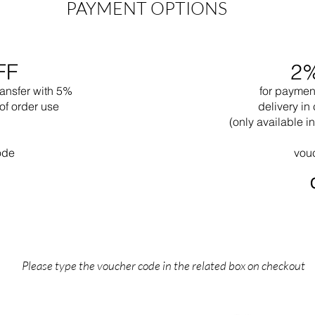
PAYMENT OPTIONS
FF
2
ransfer with 5%
for paymen
of order use
delivery in 
(only available 
ode
vou
Please type the voucher code in the related box on checkout