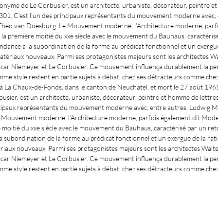
nyme de Le Corbusier, est un architecte, urbaniste, décorateur, peintre et
19301. C’est l’un des principaux représentants du mouvement moderne avec,
t Theo van Doesburg. Le Mouvement moderne, l’Architecture moderne, parf
 la première moitié du xxe siècle avec le mouvement du Bauhaus, caractéris
ndance à la subordination de la forme au prédicat fonctionnel et un exergu
atériaux nouveaux. Parmi ses protagonistes majeurs sont les architectes W
car Niemeyer et Le Corbusier. Ce mouvement influença durablement la pens
 comme style restent en partie sujets à débat, chez ses détracteurs comme c
 à La Chaux-de-Fonds, dans le canton de Neuchâtel, et mort le 27 août 1
ier, est un architecte, urbaniste, décorateur, peintre et homme de lettres,
incipaux représentants du mouvement moderne avec, entre autres, Ludwig M
e Mouvement moderne, l’Architecture moderne, parfois également dit Mode
e moitié du xxe siècle avec le mouvement du Bauhaus, caractérisé par un ret
 subordination de la forme au prédicat fonctionnel et un exergue de la rat
riaux nouveaux. Parmi ses protagonistes majeurs sont les architectes Walt
car Niemeyer et Le Corbusier. Ce mouvement influença durablement la pens
 comme style restent en partie sujets à débat, chez ses détracteurs comme che