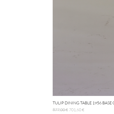
TULIP DINING TABLE 1956 BASE
Prix original
Prix promotionnel
877,00 €
701,60 €