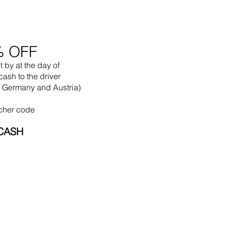
% OFF
t by
at the
day of
cash to the driver
in Germany and Austria)
cher code
CASH