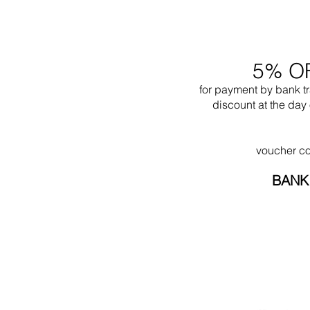
5% O
for payment by bank t
discount at the day 
voucher c
BANK