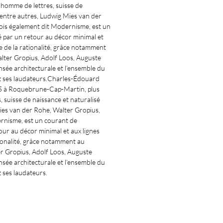
 homme de lettres, suisse de
 entre autres, Ludwig Mies van der
ois également dit Modernisme, est un
é par un retour au décor minimal et
e de la rationalité, grâce notamment
alter Gropius, Adolf Loos, Auguste
ée architecturale et l’ensemble du
hez ses laudateurs.Charles-Édouard
965 à Roquebrune-Cap-Martin, plus
 suisse de naissance et naturalisé
ies van der Rohe, Walter Gropius,
rnisme, est un courant de
our au décor minimal et aux lignes
ionalité, grâce notamment au
er Gropius, Adolf Loos, Auguste
ée architecturale et l’ensemble du
z ses laudateurs.