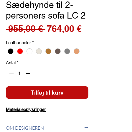
Sædehynde til 2-
personers sofa LC 2
Regulær
Salgspris
 955,00 € 
764,00 €
pris
Leather color
*
Antal
*
Tilføj til kurv
Materialeoplysninger
OM DESIGNEREN