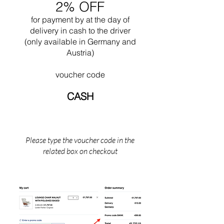
2% OFF
døde han, mens han svømmede i nærheden af
sin Cabanon i Saint Martin (det sydlige
for payment by
at the
day of
Frankrig).
delivery in cash to the driver
(only available in Germany and
Austria)
voucher code
CASH
Please type the voucher code in the
related box on checkout