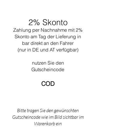
Werke ist zweifellos die Gestaltung der Stadt
Chandigar (Indien). Dieses Projekt umfasste
die Gestaltung aller öffentlichen Gebäude für
2% Skonto
diese Stadt. 1965 starb er beim Schwimmen in
der Nähe seines Cabanon in Saint Martin
Zahlung per Nachnahme mit 2%
(Südfrankreich).
Skonto am Tag der Lieferung in
bar direkt an den Fahrer
(nur in DE und AT verfügbar)
nutzen Sie den
Gutscheincode
COD​
Bitte tragen Sie den gewünschten
Gutscheincode wie im Bild sichtbar im
Warenkorb ein