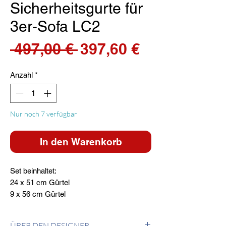
Sicherheitsgurte für
3er-Sofa LC2
Standardpreis
Sale-
 497,00 € 
397,60 €
Preis
Anzahl
*
Nur noch 7 verfügbar
In den Warenkorb
Set beinhaltet:
24 x 51 cm Gürtel
9 x 56 cm Gürtel
ÜBER DEN DESIGNER