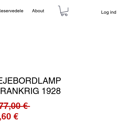
eservedele
About
Log ind
EJEBORDLAMP
FRANKRIG 1928
Regulær
77,00 € 
Salgspris
pris
,60 €