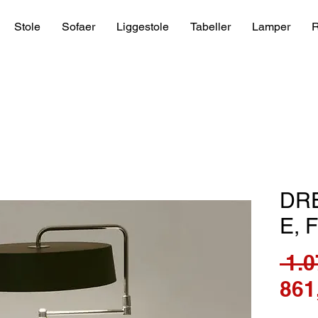
Stole
Sofaer
Liggestole
Tabeller
Lamper
R
DR
E, 
 1.0
861