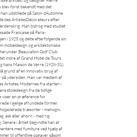
ske arkitekt og designer Pierre
 blev først bekendt med det
 han udstillede på Salon dAutomne
té des ArtistesDécorateurs efter
Verdenskrig. Han bidrog med studiet
sade Francaise på Paris-
ngen i 1925 og delte efterfølgende sin
em møbeldesign og arkitektoniske
 herunder Beauvallon Golf Club
det indre af Grand Hotel de Tours
og hans Maison de Verre (1928-31),
på grund af en innovativ brug af
er på ydersiden. Han var medlem af
s Artistes Modernes fra starten i
ns stoledesign fra de tidlige
 viser en præference for
rede rigelige afrundede former,
 højpolerede træsorter - mahogni,
eg, ask eller ahorn - med rig
g. Senere i årtiet begyndte han at
mentere med fumiture ved hjælp af
mer til offentlige opgaver såsom