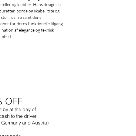
oteller og klubber. Hans designs til
aburetter, borde og skabe i træ og
k stor ros fra samtidens
ioner for deres funktionelle tilgang
nation af elegance og teknisk
omhed.
% OFF
t by
at the
day of
cash to the driver
in Germany and Austria)
cher code