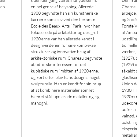
ale
siden dengang været indflydelsen for
Den fran
ien.
en hel genre af belysning. Allerede i
Chareau
1900 begyndte han sin kunstneriske
arbejde,
karriere som elev ved den berømte
og Socié
Ecole des Beaux-Arts i Paris, hvor han
Første 
fokuserede på arkitektur og design. I
af Ambas
1920'erne var han allerede kendt i
udstilli
designverdenen for sine komplekse
tid mell
strukturer og innovative brug af
værker,
arkitektoniske rum. Chareau begyndte
(1927), 
at udforske interessen for det
(1929) 
kubistiske rum i midten af 1920'erne,
såkaldt 
og kort efter blev hans designs meget
glasflis
skulpturelle. Han er kendt for sin brug
Union de
af at kombinere materialer som let
1930. Ha
hamret stål, upolerede metaller og rig
1920'ere
mahogni.
udekore
udført i
valnød, 
polstrin
eksperi
metalram