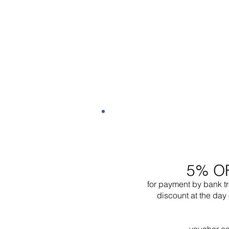
5% O
for payment by bank t
discount at the day 
voucher c