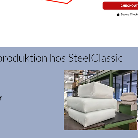
produktion hos SteelClassic
r