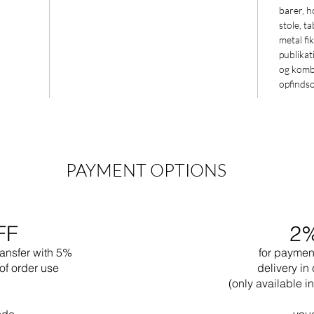
barer, h
stole, t
metal fi
publikat
og kombi
opfinds
PAYMENT OPTIONS
FF
2
ransfer with 5%
for paymen
of order use
delivery in 
(only available 
ode
vou