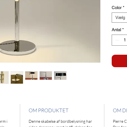
Color
*
Vælg
Antal
*
OM PRODUKTET
OM D
ærm i
Denne skabelse af bordbelysning har
Pierre 