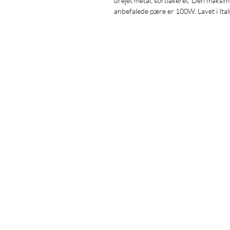
drejet metal, sortlakeret. Den maksim
anbefalede pære er 100W. Lavet i Ital