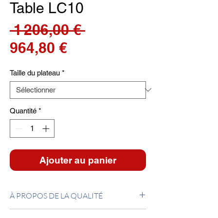
Table LC10
Prix
 1 206,00 € 
Prix
original
964,80 €
promotionnel
Taille du plateau
*
Quantité
*
Ajouter au panier
À PROPOS DE LA QUALITÉ
Table avec pieds en chrome et un plateau en