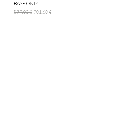
BASE ONLY
Prix original
1 512,00 €
Prix original
Prix promotionnel
877,00 €
701,60 €